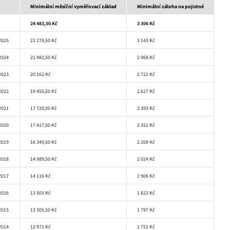
Minimální měsíční vyměřovací základ
Minimální záloha na pojistné
24 483,50 Kč
3 306 Kč
 2025
23 278,50 Kč
3 143 Kč
 2024
21 983,50 Kč
2 968 Kč
 2023
20 162 Kč
2 722 Kč
 2022
19 455,50 Kč
2 627 Kč
 2021
17 720,50 Kč
2 393 Kč
 2020
17 417,50 Kč
2 352 Kč
 2019
16 349,50 Kč
2 208 Kč
 2018
14 989,50 Kč
2 024 Kč
 2017
14 116 Kč
1 906 Kč
 2016
13 503 Kč
1 823 Kč
 2015
13 305,50 Kč
1 797 Kč
 2014
12 971 Kč
1 752 Kč