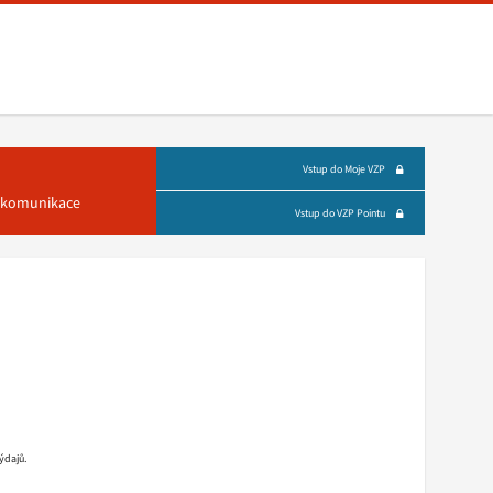
Vstup do Moje VZP
á komunikace
Vstup do VZP Pointu
ýdajů.