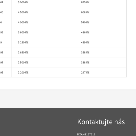
001
5 000 Kč
675 Kč
000
4 500 Kč
608 Kč
00
4 000 Kč
540 Kč
999
3 600 Kč
486 Kč
99
3 250 Kč
439 Kč
998
2 650 Kč
358 Kč
997
2 500 Kč
338 Kč
995
2 200 Kč
297 Kč
Kontaktujte nás
IČO: 41197518