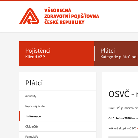
Všeobecná
zdravotní
pojišťovna
ČR,
Hlavní
menu
hlavní
stránka
Pojištěnci
Plátci
Klienti VZP
Kategorie plátců po
Plátci
Drobečková
navigace
OSVČ - 
Aktuality
Nejčastěji řešíte
Pro OSVČ je minimáln
Informace
Od 1. ledna 2026
bude 
Čísla účtů
Některé skupiny OSVČ
Formuláře