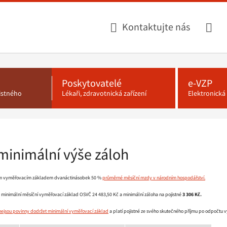
Kontaktujte nás
Poskytovatelé
e-VZP
jistného
Lékaři, zdravotnická zařízení
Elektronick
minimální výše záloh
ím vyměřovacím základem dvanáctinásobek 50 %
průměrné měsíční mzdy v národním hospodářství.
minimální měsíční vyměřovací základ OSVČ 24 483,50 Kč a minimální záloha na pojistné
3 306 Kč.
nejsou povinny dodržet minimální vyměřovací základ
a platí pojistné ze svého skutečného příjmu po odpočtu v