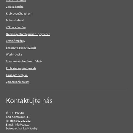
Zdravá kariéra
Klub pevného zdraví
Duševní zdraví
VZPoura úrazům
Ověření platnosti průkazu pojištěnce
Veřejné zakázky
Smlouvy s poskytovateli
Úřední deska
Zpracovávání osobních údajů
Prohlášení o přístupnosti
Linka pro neslyšící
Zpracování cookies
Kontaktujte nás
IČO: 41197518
Kód pojišťovny: 111
Telefon:
952 222 222
E-mail:
info@vzp.cz
Datová schránka: i48ae3q