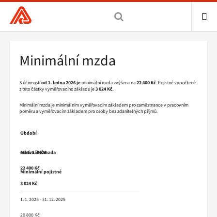
Všeobecná
zdravotní
pojišťovna
ME
ČR,
Drobečková
Minimální mzda
hlavní
navigace
stránka
S účinností
od 1. ledna 2026 je
minimální mzda zvýšena na
22 400 Kč
. Pojistné vypočtené
z této částky vyměřovacího základu je
3 024 Kč
.
Minimální mzda je minimálním vyměřovacím základem pro zaměstnance v pracovním
poměru a vyměřovacím základem pro osoby bez zdanitelných příjmů.
Období
Minimální mzda
od 1. 1. 2026
22 400 Kč
Minimální pojistné
3 024 Kč
1. 1. 2025 - 31. 12. 2025
20 800 Kč