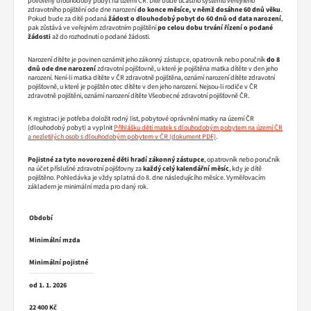
povolený dlouhodobý pobyt na území ČR. Dítě bude účastno systému veřejného
zdravotního pojištění ode dne narození
do konce měsíce, v němž dosáhne 60 dnů věku
.
Pokud bude za dítě podaná
žádost o dlouhodobý pobyt do 60 dnů od data narození
,
pak zůstává ve veřejném zdravotním pojištění
po celou dobu trvání řízení o podané
žádosti
až do rozhodnutí o podané žádosti.
Narození dítěte je povinen oznámit jeho zákonný zástupce, opatrovník nebo poručník
do 8
dnů ode dne narození
zdravotní pojišťovně, u které je pojištěna matka dítěte v den jeho
narození. Není-li matka dítěte v ČR zdravotně pojištěna, oznámí narození dítěte zdravotní
pojišťovně, u které je pojištěn otec dítěte v den jeho narození. Nejsou-li rodiče v ČR
zdravotně pojištěni, oznámí narození dítěte Všeobecné zdravotní pojišťovně ČR.
K registraci je potřeba doložit rodný list, pobytové oprávnění matky na území ČR
(dlouhodobý pobyt) a vyplnit
Přihlášku dětí matek s dlouhodobým pobytem na území ČR
a nezletilých osob s dlouhodobým pobytem v ČR
.
Pojistné za tyto novorozené děti hradí zákonný zástupce
, opatrovník nebo poručník
na účet příslušné zdravotní pojišťovny za
každý celý kalendářní měsíc
, kdy je dítě
pojištěno. Pohledávka je vždy splatná do 8. dne následujícího měsíce. Vyměřovacím
základem je minimální mzda pro daný rok.
Období
Minimální mzda
Minimální pojistné
od 1. 1. 2026
22 400 Kč