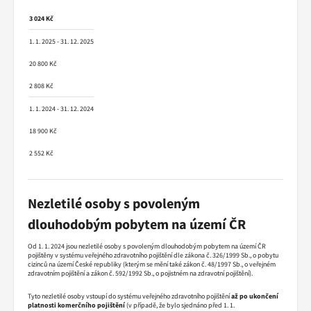
3 024 Kč
1. 1. 2025 - 31. 12. 2025
20 800 Kč
2 808 Kč
1. 1. 2024 - 31. 12. 2024
18 900 Kč
2 552 Kč
Nezletilé osoby s povoleným
dlouhodobým pobytem na území ČR
Od 1. 1. 2024 jsou nezletilé osoby s povoleným dlouhodobým pobytem na území ČR
pojištěny v systému veřejného zdravotního pojištění dle zákona č. 326/1999 Sb., o pobytu
cizinců na území České republiky (kterým se mění také zákon č. 48/1997 Sb., o veřejném
zdravotním pojištění a zákon č. 592/1992 Sb., o pojistném na zdravotní pojištění).
Tyto nezletilé osoby vstoupí do systému veřejného zdravotního pojištění
až po ukončení
platnosti komerčního pojištění
(v případě, že bylo sjednáno před 1. 1.