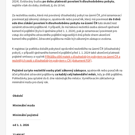
2024).
Evidovány budou
po dobu platnosti povolení k dlouhodobému pobytu
,
nejdéle však do doby zletilosti, tj. do 18 let.
Za nezletilou osobu, která má povolený dlouhodobý pobyt na území ČR, plní oznamovací
povinnost její zákonný zástupce, opatrovník nebo poručník, který má povinnost
do 8 dnů
ode dne získání povolení k dlouhodobému pobytu na území ČR
tuto skutečnost
oznámit zdravotní pojišťovně. V případě, že má taková nezletilá osoba zároveň sjednané
komerční pojištění (bylo-li sjednáno před 1. 1. 2024), pak je oznamovací povinnost pro
vstup do veřejného zdravotního pojištění nejpozději 8 dnů přede dnem ukončení
komerčního pojištění. Zdravotní pojišťovna může být zákonným zástupce zvolena.
K registraci je potřeba doložit pobytové oprávnění nezletilého na území ČR (dlouhodobý
pobyt), v případě sjednaného komerční pojištění před 1. 1. 2024 také ukončení platnosti
pojistné smlouvy a vyplnit
Přihlášku dětí matek s dlouhodobým pobytem na území ČR a
nezletilých osob s dlouhodobým pobytem v ČR
.
Pojistné za tyto nezletilé osoby platí zákonný zástupce
, opatrovník nebo poručník na
účet příslušné zdravotní pojišťovny
za každý celý kalendářní měsíc
, kdy je dítě pojištěno.
Pohledávky jsou splatné do 8. dne následujícího měsíce. Vyměřovacím základem je
minimální mzda pro daný rok.
Období
Minimální mzda
Minimální pojistné
od 1. 1. 2026
22 400 Kč