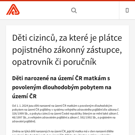
Všeobecná
zdravotní
pojišťovna
ME
ČR,
Drobečková
Děti cizinců, za které je plátce
hlavní
navigace
stránka
pojistného zákonný zástupce,
opatrovník či poručník
Děti narozené na území ČR matkám s
povoleným dlouhodobým pobytem na
území ČR
Od 1. 1. 2024 jsou děti narozené na území ČR matkám s povoleným dlouhodobým
pobytem na území ČR pojištěny v systému veřejného zdravotního pojištění dle zákona č.
326/1999 Sb., o pobytu cizinců na území České republiky (kterým se mění také zákon č.
48/1997 Sb., o veřejném zdravotním pojištění a zákon č. 592/1992 Sb., o pojistném na
zdravotní pojištění).
Změna se týká dětí narozených na území ČR, jejichž matka má v den narození dítěte