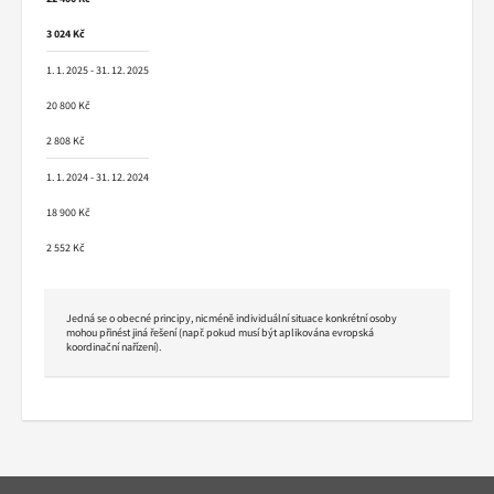
3 024 Kč
1. 1. 2025 - 31. 12. 2025
20 800 Kč
2 808 Kč
1. 1. 2024 - 31. 12. 2024
18 900 Kč
2 552 Kč
Jedná se o obecné principy, nicméně individuální situace konkrétní osoby
mohou přinést jiná řešení (např. pokud musí být aplikována evropská
koordinační nařízení).