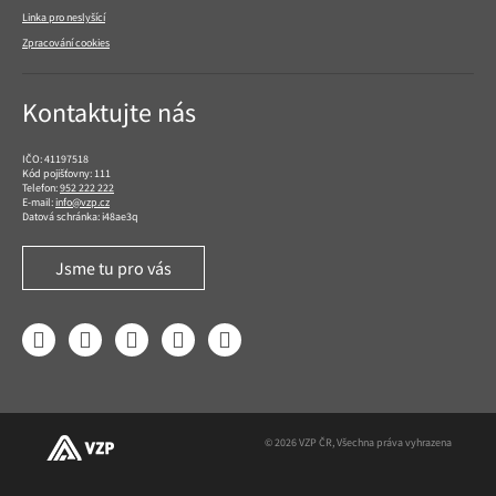
Linka pro neslyšící
Zpracování cookies
Kontaktujte nás
IČO: 41197518
Kód pojišťovny: 111
Telefon:
952 222 222
E-mail:
info@vzp.cz
Datová schránka: i48ae3q
Jsme tu pro vás
Facebook
LinkedIn
YouTube
Instagram
Twitter
© 2026 VZP ČR, Všechna práva vyhrazena