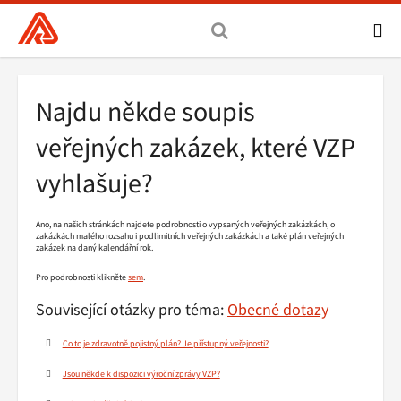
Všeobecná
zdravotní
pojišťovna
ME
ČR,
Drobečková
Najdu někde soupis
hlavní
navigace
stránka
veřejných zakázek, které VZP
vyhlašuje?
Ano, na našich stránkách najdete podrobnosti o vypsaných veřejných zakázkách, o
zakázkách malého rozsahu i podlimitních veřejných zakázkách a také plán veřejných
zakázek na daný kalendářní rok.
Pro podrobnosti klikněte
sem
.
Související otázky pro téma:
Obecné dotazy
Co to je zdravotně pojistný plán? Je přístupný veřejnosti?
Jsou někde k dispozici výroční zprávy VZP?