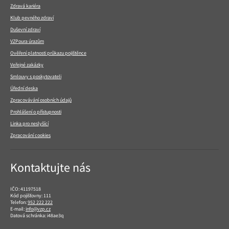
Zdravá kariéra
Klub pevného zdraví
Duševní zdraví
VZPoura úrazům
Ověření platnosti průkazu pojištěnce
Veřejné zakázky
Smlouvy s poskytovateli
Úřední deska
Zpracovávání osobních údajů
Prohlášení o přístupnosti
Linka pro neslyšící
Zpracování cookies
Kontaktujte nás
IČO: 41197518
Kód pojišťovny: 111
Telefon:
952 222 222
E-mail:
info@vzp.cz
Datová schránka: i48ae3q