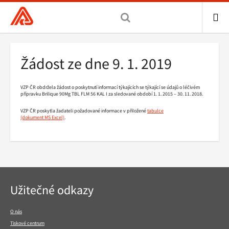
Všeobecná
zdravotní
pojišťovna
ME
ČR,
Drobečková
Žádost ze dne 9. 1. 2019
hlavní
navigace
stránka
VZP ČR obdržela žádost o poskytnutí informací týkajících se týkající se údajů o léčivém
přípravku Brilique 90Mg TBL FLM 56 KAL I za sledované období 1. 1. 2015 – 30. 11. 2018.
VZP ČR poskytla žadateli požadované informace v přiložené
tabulce
.
Navigace
Užitečné odkazy
v
patičce
O nás
Tiskové centrum