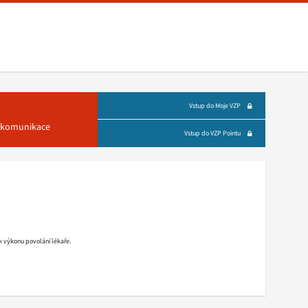
Vstup do Moje VZP
á komunikace
Vstup do VZP Pointu
k výkonu povolání lékaře.