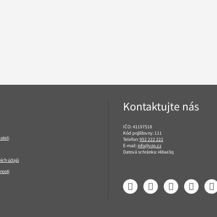
Kontaktujte nás
IČO: 41197518
Kód pojišťovny: 111
ateli
Telefon:
952 222 222
E-mail:
info@vzp.cz
Datová schránka: i48ae3q
ích údajů
nosti
Facebook
LinkedIn
YouTube
Instagram
T