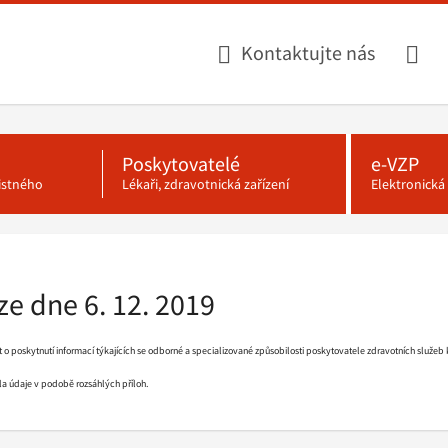
Kontaktujte nás
Poskytovatelé
e-VZP
jistného
Lékaři, zdravotnická zařízení
Elektronick
ze dne 6. 12. 2019
o poskytnutí informací týkajících se odborné a specializované způsobilosti poskytovatele zdravotních služeb 
la údaje v podobě rozsáhlých příloh.