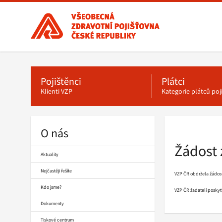
Všeobecná
zdravotní
pojišťovna
ČR,
Hlavní
menu
hlavní
stránka
Pojištěnci
Plátci
Klienti VZP
Kategorie plátců po
O nás
Drobečková
navigace
Žádost 
Aktuality
Nejčastěji řešíte
VZP ČR obdržela žádost 
Kdo jsme?
VZP ČR žadateli poskyt
Dokumenty
Tiskové centrum