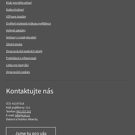
Klub pevného zdraví
Duševní zdraví
VZPoura úrazům
Ověření platnosti průkazu pojištěnce
Veřejné zakázky
Smlouvy s poskytovateli
Úřední deska
Zpracovávání osobních údajů
Prohlášení o přístupnosti
Linka pro neslyšící
Zpracování cookies
Kontaktujte nás
IČO: 41197518
Kód pojišťovny: 111
Telefon:
952 222 222
E-mail:
info@vzp.cz
Datová schránka: i48ae3q
Jsme tu pro vás