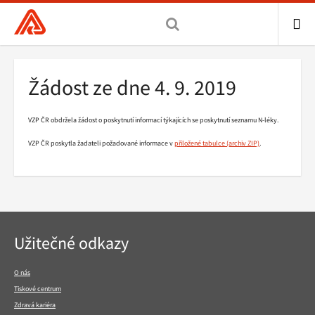
Všeobecná
zdravotní
pojišťovna
ME
ČR,
Drobečková
Žádost ze dne 4. 9. 2019
hlavní
navigace
stránka
VZP ČR obdržela žádost o poskytnutí informací týkajících se poskytnutí seznamu N-léky.
VZP ČR poskytla žadateli požadované informace v
přiložené tabulce
.
Navigace
Užitečné odkazy
v
patičce
O nás
Tiskové centrum
Zdravá kariéra