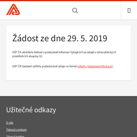
Všeobecná
zdravotní
pojišťovna
ME
ČR,
Drobečková
Žádost ze dne 29. 5. 2019
hlavní
navigace
stránka
VZP ČR obdržela žádost o poskytnutí informací týkajících se údajů o zdravotnických
prostředcích skupiny 02.
VZP ČR žadateli sdělila požadované údaje ve formě
přílohy
.
Navigace
Užitečné odkazy
v
patičce
O nás
Tiskové centrum
Zdravá kariéra