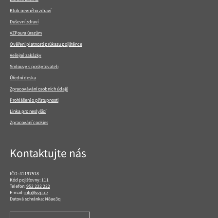
Klub pevného zdraví
Duševní zdraví
VZPoura úrazům
Ověření platnosti průkazu pojištěnce
Veřejné zakázky
Smlouvy s poskytovateli
Úřední deska
Zpracovávání osobních údajů
Prohlášení o přístupnosti
Linka pro neslyšící
Zpracování cookies
Kontaktujte nás
IČO: 41197518
Kód pojišťovny: 111
Telefon:
952 222 222
E-mail:
info@vzp.cz
Datová schránka: i48ae3q