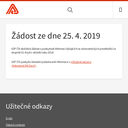
Všeobecná
zdravotní
pojišťovna
ME
ČR,
Drobečková
Žádost ze dne 25. 4. 2019
hlavní
navigace
stránka
VZP ČR obdržela žádost o poskytnutí informací týkajících se zdravotnických prostředků ve
skupině 01-Krytí v období roku 2018.
VZP ČR poskytla žadateli požadované informace v
přiložené tabulce
.
Navigace
Užitečné odkazy
v
patičce
O nás
Tiskové centrum