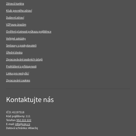
Zdravá kariéra
Klub pevného zdraví
Duševní zdraví
VZPoura úrazům
Ověření platnosti průkazu pojištěnce
Veřejné zakázky
Smlouvy s poskytovateli
Úřední deska
Zpracovávání osobních údajů
Prohlášení o přístupnosti
Linka pro neslyšící
Zpracování cookies
Kontaktujte nás
IČO: 41197518
Kód pojišťovny: 111
Telefon:
952 222 222
E-mail:
info@vzp.cz
Datová schránka: i48ae3q