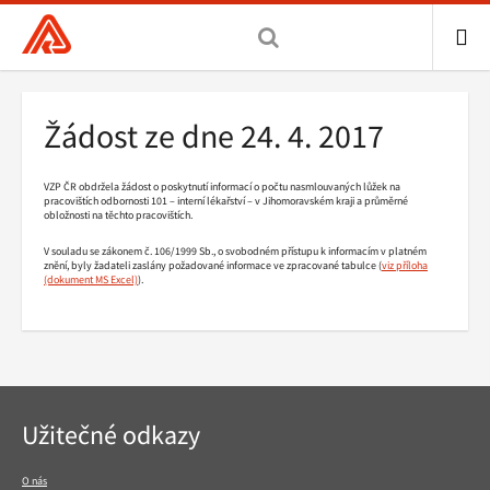
Všeobecná
zdravotní
pojišťovna
ME
ČR,
Drobečková
Žádost ze dne 24. 4. 2017
hlavní
navigace
stránka
VZP ČR obdržela žádost o poskytnutí informací o počtu nasmlouvaných lůžek na
pracovištích odbornosti 101 – interní lékařství – v Jihomoravském kraji a průměrné
obložnosti na těchto pracovištích.
V souladu se zákonem č. 106/1999 Sb., o svobodném přístupu k informacím v platném
znění, byly žadateli zaslány požadované informace ve zpracované tabulce (
viz příloha
).
Navigace
Užitečné odkazy
v
patičce
O nás