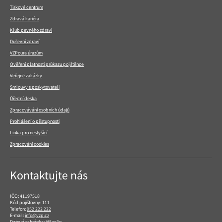
Tiskové centrum
Zdravá kariéra
Klub pevného zdraví
Duševní zdraví
VZPoura úrazům
Ověření platnosti průkazu pojištěnce
Veřejné zakázky
Smlouvy s poskytovateli
Úřední deska
Zpracovávání osobních údajů
Prohlášení o přístupnosti
Linka pro neslyšící
Zpracování cookies
Kontaktujte nás
IČO: 41197518
Kód pojišťovny: 111
Telefon:
952 222 222
E-mail:
info@vzp.cz
Datová schránka: i48ae3q