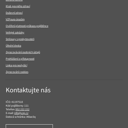
Klub pevného zdraví
Duševní zdraví
VZPoura úrazům
Ověření platnosti průkazu pojištěnce
Veřejné zakázky
Smlouvy s poskytovateli
Úřední deska
Zpracovávání osobních údajů
Prohlášení o přístupnosti
Linka pro neslyšící
Zpracování cookies
Kontaktujte nás
IČO: 41197518
Kód pojišťovny: 111
Telefon:
952 222 222
E-mail:
info@vzp.cz
Datová schránka: i48ae3q