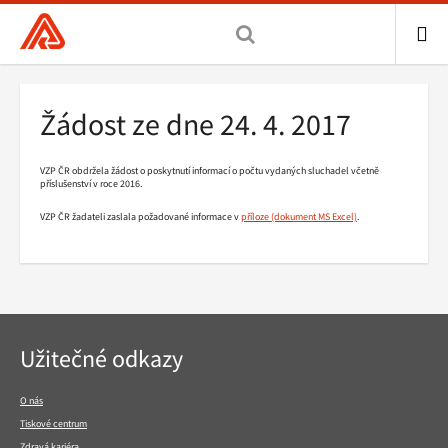
Všeobecná
zdravotní
pojišťovna
ME
ČR,
Drobečková
Žádost ze dne 24. 4. 2017
hlavní
navigace
stránka
VZP ČR obdržela žádost o poskytnutí informací o počtu vydaných sluchadel včetně
příslušenství v roce 2016.
VZP ČR žadateli zaslala požadované informace v
příloze
.
Navigace
Užitečné odkazy
v
patičce
O nás
Tiskové centrum
Zdravá kariéra