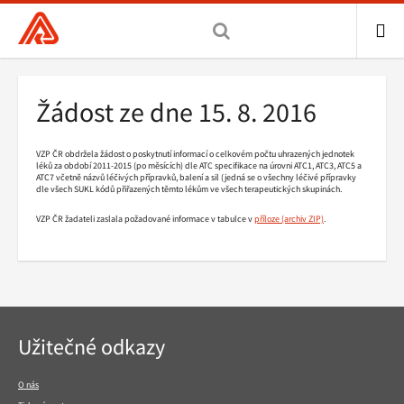
Všeobecná
zdravotní
pojišťovna
ME
ČR,
Drobečková
Žádost ze dne 15. 8. 2016
hlavní
navigace
stránka
VZP ČR obdržela žádost o poskytnutí informací o celkovém počtu uhrazených jednotek
léků za období 2011-2015 (po měsících) dle ATC specifikace na úrovni ATC1, ATC3, ATC5 a
ATC7 včetně názvů léčivých přípravků, balení a sil (jedná se o všechny léčivé přípravky
dle všech SUKL kódů přiřazených těmto lékům ve všech terapeutických skupinách.
VZP ČR žadateli zaslala požadované informace v tabulce v
příloze
.
Navigace
Užitečné odkazy
v
patičce
O nás