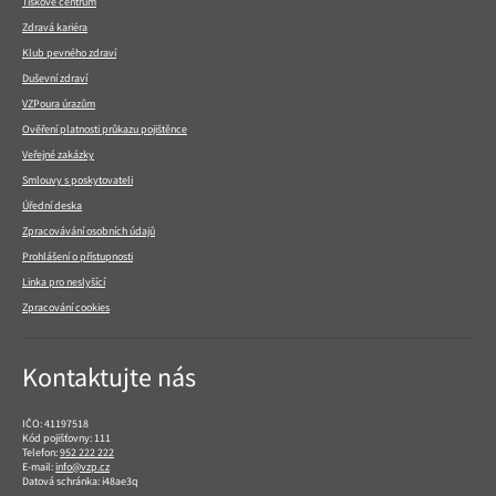
Tiskové centrum
Zdravá kariéra
Klub pevného zdraví
Duševní zdraví
VZPoura úrazům
Ověření platnosti průkazu pojištěnce
Veřejné zakázky
Smlouvy s poskytovateli
Úřední deska
Zpracovávání osobních údajů
Prohlášení o přístupnosti
Linka pro neslyšící
Zpracování cookies
Kontaktujte nás
IČO: 41197518
Kód pojišťovny: 111
Telefon:
952 222 222
E-mail:
info@vzp.cz
Datová schránka: i48ae3q