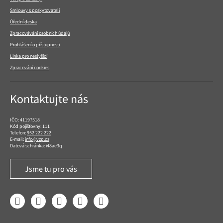
Smlouvy s poskytovateli
Úřední deska
Zpracovávání osobních údajů
Prohlášení o přístupnosti
Linka pro neslyšící
Zpracování cookies
Kontaktujte nás
IČO: 41197518
Kód pojišťovny: 111
Telefon:
952 222 222
E-mail:
info@vzp.cz
Datová schránka: i48ae3q
Jsme tu pro vás
Facebook
LinkedIn
YouTube
Instagram
Twitter