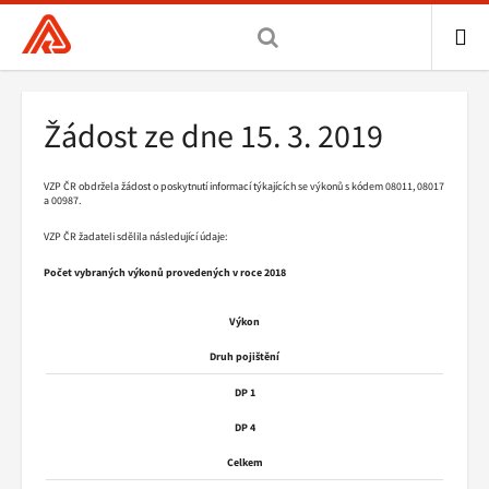
Všeobecná
zdravotní
pojišťovna
ME
ČR,
Drobečková
Žádost ze dne 15. 3. 2019
hlavní
navigace
stránka
VZP ČR obdržela žádost o poskytnutí informací týkajících se výkonů s kódem 08011, 08017
a 00987.
VZP ČR žadateli sdělila následující údaje:
Počet vybraných výkonů provedených v roce 2018
Výkon
Druh pojištění
DP 1
DP 4
Celkem