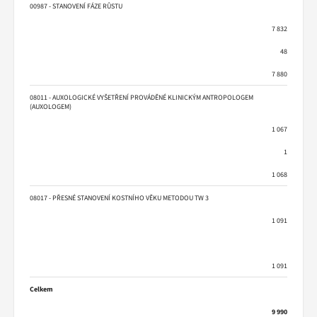
00987 - STANOVENÍ FÁZE RŮSTU
7 832
48
7 880
08011 - AUXOLOGICKÉ VYŠETŘENÍ PROVÁDĚNÉ KLINICKÝM ANTROPOLOGEM
(AUXOLOGEM)
1 067
1
1 068
08017 - PŘESNÉ STANOVENÍ KOSTNÍHO VĚKU METODOU TW 3
1 091
1 091
Celkem
9 990