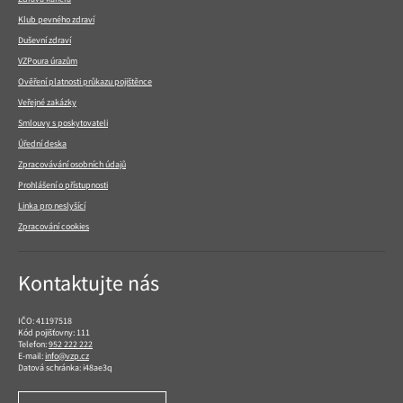
Klub pevného zdraví
Duševní zdraví
VZPoura úrazům
Ověření platnosti průkazu pojištěnce
Veřejné zakázky
Smlouvy s poskytovateli
Úřední deska
Zpracovávání osobních údajů
Prohlášení o přístupnosti
Linka pro neslyšící
Zpracování cookies
Kontaktujte nás
IČO: 41197518
Kód pojišťovny: 111
Telefon:
952 222 222
E-mail:
info@vzp.cz
Datová schránka: i48ae3q