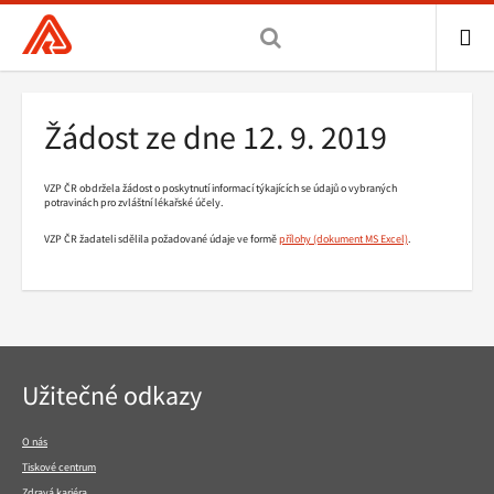
Všeobecná
zdravotní
pojišťovna
ME
ČR,
Drobečková
Žádost ze dne 12. 9. 2019
hlavní
navigace
stránka
VZP ČR obdržela žádost o poskytnutí informací týkajících se údajů o vybraných
potravinách pro zvláštní lékařské účely.
VZP ČR žadateli sdělila požadované údaje ve formě
přílohy
.
Navigace
Užitečné odkazy
v
patičce
O nás
Tiskové centrum
Zdravá kariéra