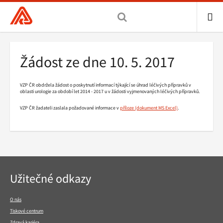
Všeobecná
zdravotní
pojišťovna
ME
ČR,
Drobečková
Žádost ze dne 10. 5. 2017
hlavní
navigace
stránka
VZP ČR obdržela žádost o poskytnutí informací týkající se úhrad léčivých přípravků v
oblasti urologie za období let 2014 - 2017 u v žádosti vyjmenovaných léčivých přípravků.
VZP ČR žadateli zaslala požadované informace v
příloze
.
Navigace
Užitečné odkazy
v
patičce
O nás
Tiskové centrum
Zdravá kariéra