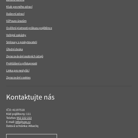
Klub pevného zdraví
Duševní zdraví
VZPoura úrazům
Ověření platnosti průkazu pojištěnce
Veřejné zakázky
Smlouvy s poskytovateli
Úřední deska
Zpracovávání osobních údajů
Prohlášení o přístupnosti
Linka pro neslyšící
Zpracování cookies
Kontaktujte nás
IČO: 41197518
Kód pojišťovny: 111
Telefon:
952 222 222
E-mail:
info@vzp.cz
Datová schránka: i48ae3q