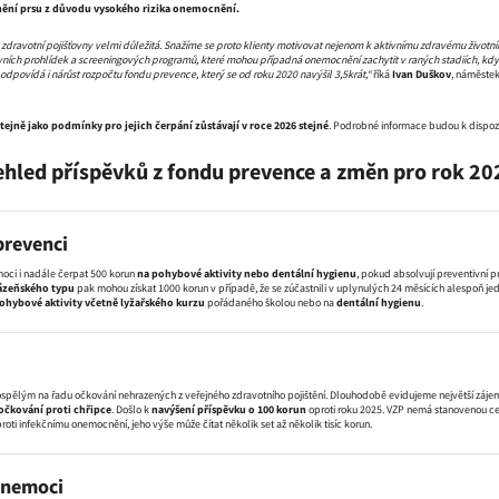
ění prsu z důvodu vysokého rizika onemocnění.
zdravotní pojišťovny velmi důležitá. Snažíme se proto klienty motivovat nejenom k aktivnímu zdravému životním
vních prohlídek a screeningových programů, které mohou případná onemocnění zachytit v raných stadiích, kdy
 odpovídá i nárůst rozpočtu fondu prevence, který se od roku 2020 navýšil 3,5krát,“
říká
Ivan Duškov
, náměstek
tejně jako podmínky pro jejich čerpání zůstávají v roce 2026 stejné
. Podrobné informace budou k dispozi
ehled příspěvků z fondu prevence a změn pro rok 20
revenci
moci i nadále čerpat 500 korun
na pohybové aktivity nebo dentální hygienu
, pokud absolvují preventivní 
lázeňského typu
pak mohou získat 1000 korun v případě, že se zúčastnili v uplynulých 24 měsících alespo
ohybové aktivity včetně lyžařského kurzu
pořádaného školou nebo na
dentální hygienu
.
spělým na řadu očkování nehrazených z veřejného zdravotního pojištění. Dlouhodobě evidujeme největší zájem 
očkování proti chřipce
. Došlo k
navýšení příspěvku o 100 korun
oproti roku 2025. VZP nemá stanovenou cel
oti infekčnímu onemocnění, jeho výše může čítat několik set až několik tisíc korun.
 nemoci