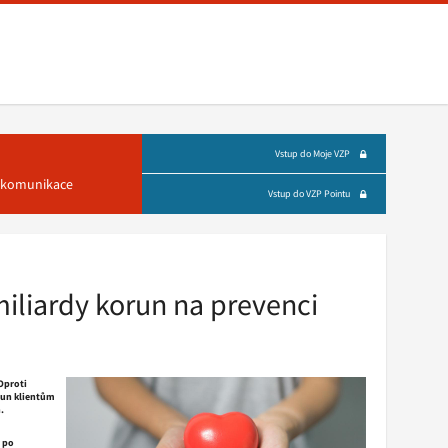
Vstup do Moje VZP
á komunikace
Vstup do VZP Pointu
miliardy korun na prevenci
 Oproti
orun klientům
.
 po