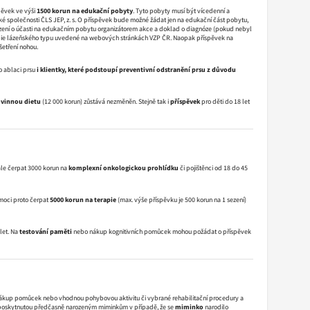
pěvek ve výši
1500 korun na edukační pobyty
. Tyto pobyty musí být vícedenní a
é společnosti ČLS JEP, z. s. O příspěvek bude možné žádat jen na edukační část pobytu,
vrzení o účasti na edukačním pobytu organizátorem akce a doklad o diagnóze (pokud nebyl
erapie lázeňského typu uvedené na webových stránkách VZP ČR. Naopak příspěvek na
šetření nohou.
o ablaci prsu
i klientky, které podstoupí preventivní odstranění prsu z důvodu
ovinnou dietu
(12 000 korun) zůstává nezměněn. Stejně tak i
příspěvek
pro děti do 18 let
dále čerpat 3000 korun na
komplexní onkologickou prohlídku
či pojištěnci od 18 do 45
oci proto čerpat
5000 korun na terapie
(max. výše příspěvku je 500 korun na 1 sezení)
let. Na
testování paměti
nebo nákup kognitivních pomůcek mohou požádat o příspěvek
 nákup pomůcek nebo vhodnou pohybovou aktivitu či vybrané rehabilitační procedury a
 poskytnutou předčasně narozeným miminkům v případě, že se
miminko
narodilo