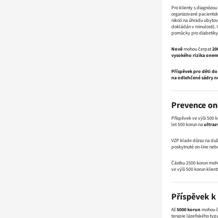
Pro klienty s diagnózou
organizované pacientsk
nikoli na úhradu ubyto
dokládán v minulosti).
pomůcky pro diabetiky b
Nově
mohou čerpat
20
vysokého rizika one
Příspěvek pro děti do 
na odlehčené sádry n
Prevence o
Příspěvek ve výši 500 
let 500 korun na
ultraz
VZP klade důraz na duš
poskytnuté on-line neb
Částku 2500 korun mohou 
ve výši 500 korun klienti 
Příspěvek k
Až
5000 korun
mohou če
terapie lázeňského typ