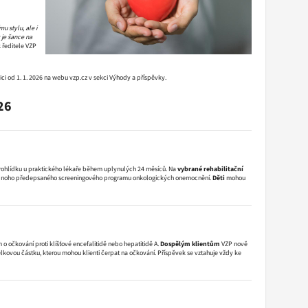
u stylu, ale i
 je šance na
 ředitele VZP
ci od 1. 1. 2026 na webu vzp.cz v sekci Výhody a příspěvky.
26
prohlídku u praktického lékaře během uplynulých 24 měsíců. Na
vybrané rehabilitační
ň jednoho předepsaného screeningového programu onkologických onemocnění.
Děti
mohou
o očkování proti klíšťové encefalitidě nebo hepatitidě A.
Dospělým klientům
VZP nově
kovou částku, kterou mohou klienti čerpat na očkování. Příspěvek se vztahuje vždy ke