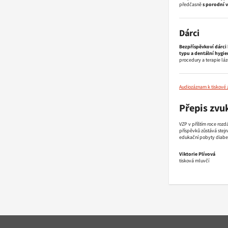
předčasně
s porodní 
Dárci
Bezpříspěvkoví dárci 
typu a dentální hygi
procedury a terapie lá
Audiozáznam k tiskové 
Přepis zv
VZP v příštím roce rozd
příspěvků zůstává stejn
edukační pobyty diabet
Viktorie Plívová
tisková mluvčí