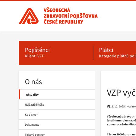
Všeobecná
zdravotní
pojišťovna
ČR,
Hlavní
menu
hlavní
stránka
Pojištěnci
Plátci
Klienti VZP
Kategorie plátců po
O nás
Drobečková
navigace
VZP vyč
Aktuality
Nejčastěji řešíte
15. 12. 2025 | Novink
Kdo jsme?
Všeobecná zdravotní p
letošnímu roku navyš
s onemocněním diabet
Dokumenty
Částku 2000 korun na
Tiskové centrum