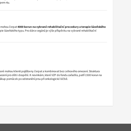
pem rtu.
r, mohou čerpat
4000 korun na vybrané rehabilitační procedury a terapie lázeňského
pie lázeňského typu. Pro dárce orgánů je výše příspěvku na vybrané rehabilitační
které mohou klienti pojišťovny čerpat a kombinovat bez celkového omezení. Struktura
ezení pro děti i dospělé. K novinkám, které VZP do fondu zařadila, patří 1500 korun na
 nákup pomůcek po odstranění prsu při onkologické léčbě.