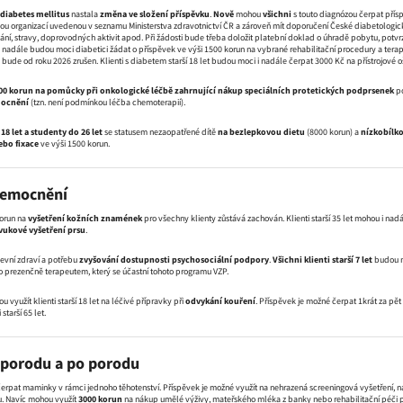
diabetes mellitus
nastala
změna ve složení příspěvku
.
Nově
mohou
všichni
s touto diagnózou čerpat přís
ou organizací uvedenou v seznamu Ministerstva zdravotnictví ČR a zároveň mít doporučení České diabetologick
vání, stravy, doprovodných aktivit apod. Při žádosti bude třeba doložit platební doklad o úhradě pobytu, pot
 I nadále budou moci diabetici žádat o příspěvek ve výši 1500 korun na vybrané rehabilitační procedury a t
ude od roku 2026 zrušen. Klienti s diabetem starší 18 let budou moci i nadále čerpat 3000 Kč na přístrojové o
00 korun na pomůcky při onkologické léčbě zahrnující nákup speciálních protetických podprsenek
p
mocnění
(tzn. není podmínkou léčba chemoterapií).
18 let a studenty do 26 let
se statusem nezaopatřené dítě
na bezlepkovou dietu
(8000 korun) a
nízkobílk
ebo fixace
ve výši 1500 korun.
nemocnění
korun na
vyšetření kožních znamének
pro všechny klienty zůstává zachován. Klienti starší 35 let mohou i na
vukové vyšetření prsu
.
evní zdraví a potřebu
zvyšování dostupnosti psychosociální podpory
.
Všichni klienti starší 7 let
budou m
o prezenčně terapeutem, který se účastní tohoto programu VZP.
využít klienti starší 18 let na léčivé přípravky při
odvykání kouření
. Příspěvek je možné čerpat 1krát za pět 
starší 65 let.
 porodu a po porodu
rpat maminky v rámci jednoho těhotenství. Příspěvek je možné využít na nehrazená screeningová vyšetření,
u. Navíc mohou využít
3000 korun
na nákup umělé výživy, mateřského mléka z banky nebo rehabilitační péči