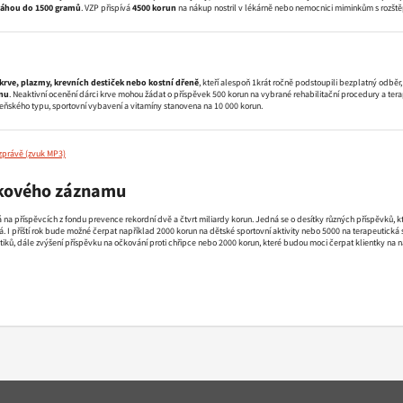
váhou do 1500 gramů
. VZP přispívá
4500 korun
na nákup nostril v lékárně nebo nemocnici miminkům s rozště
krve, plazmy, krevních destiček nebo kostní dřeně
, kteří alespoň 1krát ročně podstoupili bezplatný odbě
enu
. Neaktivní ocenění dárci krve mohou žádat o příspěvek 500 korun na vybrané rehabilitační procedury a tera
zeňského typu, sportovní vybavení a vitamíny stanovena na 10 000 korun.
zprávě
ukového záznamu
á na příspěvcích z fondu prevence rekordní dvě a čtvrt miliardy korun. Jedná se o desítky různých příspěvků, 
á. I příští rok bude možné čerpat například 2000 korun na dětské sportovní aktivity nebo 5000 na terapeutická s
iků, dále zvýšení příspěvku na očkování proti chřipce nebo 2000 korun, které budou moci čerpat klientky na