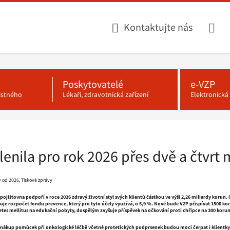
Kontaktujte nás
Poskytovatelé
e-VZP
jistného
Lékaři, zdravotnická zařízení
Elektronick
lenila pro rok 2026 přes dvě a čtvrt 
y od 2026, Tiskové zprávy
ojišťovna podpoří v roce 2026 zdravý životní styl svých klientů částkou ve výši 2,26 miliardy korun.
uje rozpočet fondu prevence, který pro tyto účely využívá, o 5,9 %. Nově bude VZP přispívat 1500 k
es mellitus na edukační pobyty, dospělým zvyšuje příspěvek na očkování proti chřipce na 300 korun
 nákup pomůcek při onkologické léčbě včetně protetických podprsenek budou moci čerpat i klientky