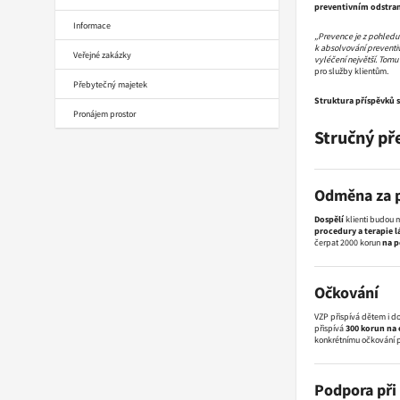
preventivním odstran
Informace
„Prevence je z pohledu 
k absolvování preventi
Veřejné zakázky
vyléčení největší. Tomu
pro služby klientům.
Přebytečný majetek
Struktura příspěvků s
Pronájem prostor
Stručný př
Odměna za p
Dospělí
klienti budou 
procedury a terapie 
čerpat 2000 korun
na p
Očkování
VZP přispívá dětem i do
přispívá
300 korun na 
konkrétnímu očkování pr
Podpora při