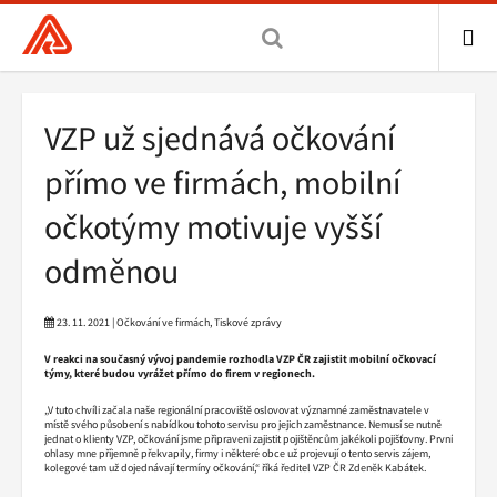
Všeobecná
zdravotní
pojišťovna
ME
ČR,
Drobečková
VZP už sjednává očkování
hlavní
navigace
stránka
přímo ve firmách, mobilní
očkotýmy motivuje vyšší
odměnou
23. 11. 2021 | Očkování ve firmách, Tiskové zprávy
V reakci na současný vývoj pandemie rozhodla VZP ČR zajistit mobilní očkovací
týmy, které budou vyrážet přímo do firem v regionech.
„V tuto chvíli začala naše regionální pracoviště oslovovat významné zaměstnavatele v
místě svého působení s nabídkou tohoto servisu pro jejich zaměstnance. Nemusí se nutně
jednat o klienty VZP, očkování jsme připraveni zajistit pojištěncům jakékoli pojišťovny. První
ohlasy mne příjemně překvapily, firmy i některé obce už projevují o tento servis zájem,
kolegové tam už dojednávají termíny očkování,“ říká ředitel VZP ČR Zdeněk Kabátek.