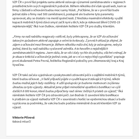
VZP ČR v první fázi projektu sama aktivně oslovuje významné zaměstnavatele v regionech
prostřednictvím svých regionálních poboček. Během několika dní však spustí web, kam se
firmy s žádostí o očkování budou moci samy hlásit. „Počítáme, že se v první fázi bude
jednat stále o firmy nad 500 zaměstnanců, postupně ale budeme tyto parametry
upravovat, aby se dostalo i na menší společnosti. Z hlediska maximální efektivity využití
kapacit mobilních týmů dává smysl začít nyní u těch, kde je rizikovost šíření COVID-19
nejintenzivnější,“ říká Ivan Duškov, náměstek ředitele VZP ČR pro služby klientům.
„
Firmy na naši nabídku reagovaly vstřícně, byly překvapeny, že se VZP do očkování
takovým způsobem aktivně zapojuje a velmi to kvitovaly. Z prvních ohlasů je zřejmé, že
zájem o očkování mezi firmami je. Během několika málo dní, kdy je oslovujeme, nebyla
jediná, která by naši nabídku vysloveně odmítla. A to hovořím o nejsilnějších
zaměstnavatelích regionu. Jsem ráda, že se věci daly rychle do pohybu, všichni vnímají, že
je situace kritická a očkování je jediná cesta, jak se s ní co nejrychleji vypořádat,
“ popisuje
první zkušenosti Petra Pevná, ředitelka Regionální pobočky pro Jihomoravský kraj a Kraj
Vysočina.
VZP ČR také začala vyjednávat s
poskytovateli zdravotní péče o zajištění mobilních týmů,
které budou očkovat. „
V řadě případů půjde o využití kapacit stávajících týmů, někde
budou možná jejich řady rozšířeny. K užší spolupráci je budeme motivovat i zvýšenou
úhradou za tyto výjezdy. Aktuálně jsme přijali mimořádné opatření o bonifikaci ve výši
dalších 8 000 korun, které budou připočteny nad rámec běžných plateb za výjezd,
“ říká
náměstek ředitele VZP ČR pro zdravotní péči Jan Bodnár. O zavedení této bonifikace
k platbám za výjezd rozhodla VZP ČR v souvislosti s horšící se epidemickou situací a bude
vyplácena za podmínky, že vakcína bude podána minimálně dvaceti klientům VZP za
výjezd.
Viktorie Plívová
tisková mluvčí