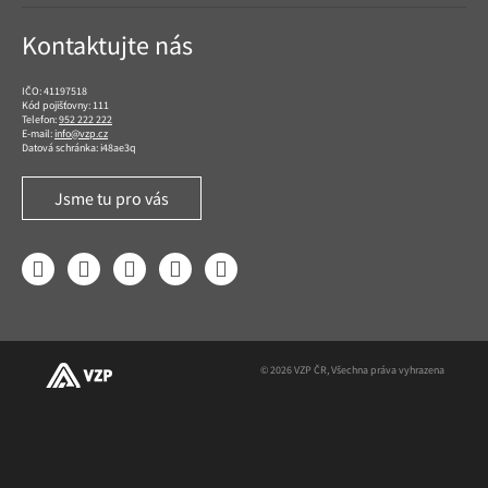
Kontaktujte nás
IČO: 41197518
Kód pojišťovny: 111
Telefon:
952 222 222
E-mail:
info@vzp.cz
Datová schránka: i48ae3q
Jsme tu pro vás
Facebook
LinkedIn
YouTube
Instagram
Twitter
© 2026 VZP ČR, Všechna práva vyhrazena