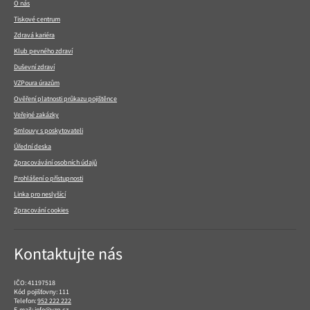
O nás
Tiskové centrum
Zdravá kariéra
Klub pevného zdraví
Duševní zdraví
VZPoura úrazům
Ověření platnosti průkazu pojištěnce
Veřejné zakázky
Smlouvy s poskytovateli
Úřední deska
Zpracovávání osobních údajů
Prohlášení o přístupnosti
Linka pro neslyšící
Zpracování cookies
Kontaktujte nás
IČO: 41197518
Kód pojišťovny: 111
Telefon:
952 222 222
E-mail:
info@vzp.cz