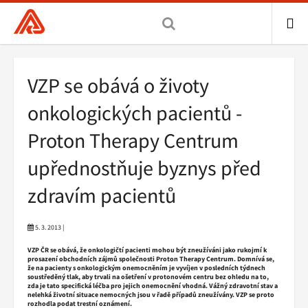
Všeobecná
zdravotní
pojišťovna
ME
ČR,
Drobečková
VZP se obává o životy
hlavní
navigace
stránka
onkologických pacientů -
Proton Therapy Centrum
upřednostňuje byznys před
zdravím pacientů
5. 3. 2013 |
VZP ČR se obává, že onkologičtí pacienti mohou být zneužíváni jako rukojmí k
prosazení obchodních zájmů společnosti Proton Therapy Centrum. Domnívá se,
že na pacienty s onkologickým onemocněním je vyvíjen v posledních týdnech
soustředěný tlak, aby trvali na ošetření v protonovém centru bez ohledu na to,
zda je tato specifická léčba pro jejich onemocnění vhodná. Vážný zdravotní stav a
nelehká životní situace nemocných jsou v řadě případů zneužívány. VZP se proto
rozhodla podat trestní oznámení.