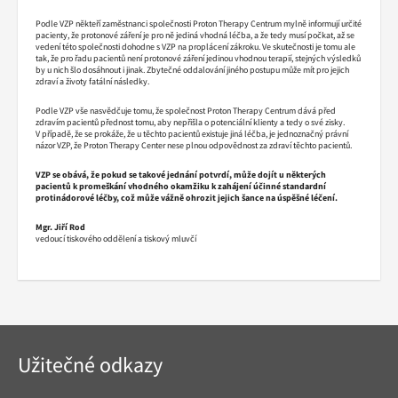
Podle VZP někteří zaměstnanci společnosti Proton Therapy Centrum mylně informují určité
pacienty, že protonové záření je pro ně jediná vhodná léčba, a že tedy musí počkat, až se
vedení této společnosti dohodne s VZP na proplácení zákroku. Ve skutečnosti je tomu ale
tak, že pro řadu pacientů není protonové záření jedinou vhodnou terapií, stejných výsledků
by u nich šlo dosáhnout i jinak. Zbytečné oddalování jiného postupu může mít pro jejich
zdraví a životy fatální následky.
Podle VZP vše nasvědčuje tomu, že společnost Proton Therapy Centrum dává před
zdravím pacientů přednost tomu, aby nepřišla o potenciální klienty a tedy o své zisky.
V případě, že se prokáže, že u těchto pacientů existuje jiná léčba, je jednoznačný právní
názor VZP, že Proton Therapy Center nese plnou odpovědnost za zdraví těchto pacientů.
VZP se obává, že pokud se takové jednání potvrdí, může dojít u některých
pacientů k promeškání vhodného okamžiku k zahájení účinné standardní
protinádorové léčby, což může vážně ohrozit jejich šance na úspěšné léčení.
Mgr. Jiří Rod
vedoucí tiskového oddělení a tiskový mluvčí
Navigace
Užitečné odkazy
v
patičce