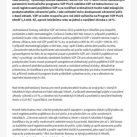
parametrů motivačního programu VZP PLUS nabídne VZP od ledna bonus i za
nově registrované pojištěnce VZP a za rozšíření ordinačních hodin také stávajícím
poskytovatelům zdravotní péče. I zde zohlední míru dostupnosti zdravotní péče
v dané oblasti. VZP ve svém rozpočtu pro rok 2023 vyčlenila na Program VZP PLUS
téměř 1,3 mld. Kč, oproti letošnímu roku se jedná o navýšení zhruba o 18 %.
Jednorázové bonusy nabídne VZP od ledna 2023 praktickým lékařům pro dospělé,
pediatrům a také stomatologům. Celková částka 800 tisíc korun (v případě praktiků a
pediatrů) bude vždy násobena podílem počtu pojištěnců VZP v daném okrese (např. v
okrese Jihlava, kde má VZP podíl 80 %, by se jednalo o 800 tis. Kč x 0,80 = 640 tis. Kč).
V případě stomatologů půjde o 500 tisíc, resp. opět částku adekvátní podílu na trhu.
„
Zavedením takového koeficientu odvozeného od počtu našich pojištěnců v dané oblasti
upozorňujeme na fakt, že se nejedná pouze o problém VZP, ale i dalších pojišťoven na
trhu,
“ vysvětluje Jan Bodnár, náměstek ředitele VZP ČR pro zdravotní péči. Nový
poskytovatel bude muset postupně zaregistrovat dohodnutý počet pojištěnců VZP do své
péče a zároveň dodržet požadovaný rozsah a rozložení ordinační doby. Aktuálně je
plánováno, že bonifikace pro tyto lokality budou garantovány po dobu maximálně dvou
let, přičemž motivační program bude průběžně vyhodnocován, a to s ohledem na
naplnění stanovených cílů.
Nad tento jednorázový bonus pro nové poskytovatele budou za svoji práci v daných
lokalitách lépe ohodnoceni také stávající lékaři „
V případě stomatologů půjde o navýšení
úhrady výkonů o 10 %, u všeobecných praktických lékařů a pediatrů o navýšení hodnoty
bodu o 0,10 Kč
,“ vypočítává Jan Bodnár.
Kromě toho budou moci všichni poskytovatelé zapojeni v programu získat vyšší platbu za
nově registrovaného pojištěnce do své péče, a to především ve výše uvedených
lokalitách. „
Chceme oslovit i stávající ordinace, které v daných lokalitách fungují,
bonifikace by je měly motivovat k nabírání nových pacientů. Nabízíme jim až 1 300 korun
za každého nově registrovaného pacienta do péče, výše částky je opět stanovena podle
potřebnosti v dané lokalitě a podle naplnění dalších parametrů, jako např. zvýšení
kapacity poskytovatele,
“ říká Jan Bodnár. Bonusy se týkají praktických lékařů,