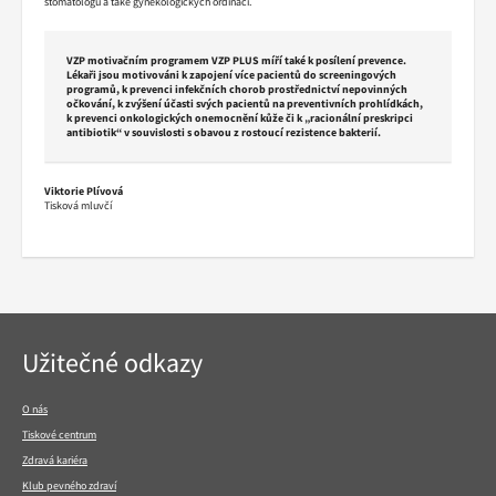
stomatologů a také gynekologických ordinací.
VZP motivačním programem VZP PLUS míří také k posílení prevence.
Lékaři jsou motivováni k zapojení více pacientů do screeningových
programů, k prevenci infekčních chorob prostřednictví nepovinných
očkování, k zvýšení účasti svých pacientů na preventivních prohlídkách,
k prevenci onkologických onemocnění kůže či k „racionální preskripci
antibiotik“ v souvislosti s obavou z rostoucí rezistence bakterií.
Viktorie Plívová
Tisková mluvčí
Navigace
Užitečné odkazy
v
patičce
O nás
Tiskové centrum
Zdravá kariéra
Klub pevného zdraví