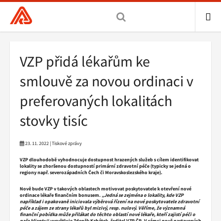
Všeobecná
zdravotní
pojišťovna
ME
ČR,
Drobečková
VZP přidá lékařům ke
hlavní
navigace
stránka
smlouvě za novou ordinaci v
preferovaných lokalitách
stovky tisíc
23. 11. 2022 | Tiskové zprávy
VZP dlouhodobě vyhodnocuje dostupnost hrazených služeb s cílem identifikovat
lokality se zhoršenou dostupností primární zdravotní péče (typicky se jedná o
regiony např. severozápadních Čech či Moravskoslezského kraje).
Nově bude VZP v takových oblastech motivovat poskytovatele k otevření nové
ordinace lékaře finančním bonusem. „
Jedná se zejména o lokality, kde VZP
například i opakovaně iniciovala výběrová řízení na nové poskytovatele zdravotní
péče a zájem ze strany lékařů byl mizivý, resp. nulový. Věříme, že významná
finanční pobídka může přilákat do těchto oblastí nové lékaře, kteří zajistí péči o
naše klienty
,“ vysvětluje Zdeněk Kabátek, ředitel VZP ČR. V rámci nově nastavených