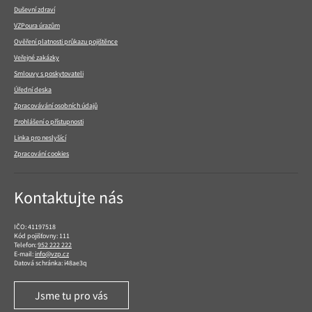
Duševní zdraví
VZPoura úrazům
Ověření platnosti průkazu pojištěnce
Veřejné zakázky
Smlouvy s poskytovateli
Úřední deska
Zpracovávání osobních údajů
Prohlášení o přístupnosti
Linka pro neslyšící
Zpracování cookies
Kontaktujte nás
IČO: 41197518
Kód pojišťovny: 111
Telefon:
952 222 222
E-mail:
info@vzp.cz
Datová schránka: i48ae3q
Jsme tu pro vás