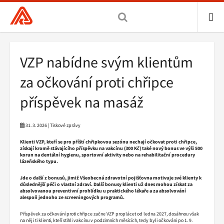
Všeobecná
zdravotní
pojišťovna
ME
ČR,
Drobečková
VZP nabídne svým klientům
hlavní
navigace
stránka
za očkování proti chřipce
příspěvek na masáž
31. 3. 2026 | Tiskové zprávy
Klienti VZP, kteří se pro příští chřipkovou sezónu nechají očkovat proti chřipce,
získají kromě stávajícího příspěvku na vakcínu (300 Kč) také nový bonus ve výši 500
korun na dentální hygienu, sportovní aktivity nebo na rehabilitační procedury
lázeňského typu.
Jde o další z bonusů, jimiž Všeobecná zdravotní pojišťovna motivuje své klienty k
důslednější péči o vlastní zdraví. Další bonusy klienti už dnes mohou získat za
absolvovanou preventivní prohlídku u praktického lékaře a za absolvování
alespoň jednoho ze screeningových programů.
Příspěvek za očkování proti chřipce začne VZP proplácet od ledna 2027, dosáhnou však
na něj i ti klienti, kteří stihli vakcínu v podzimních měsících, tedy byli očkováni po 1. 9.