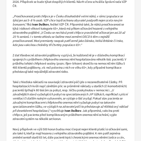
2026. Příspěvek se bude týkat dospělých klientů. Návrh včera schválila Správní rada VZP
ČR.
„Proočkovanost proti chřipce je v Česku dlouhodobě velmi nízká, v rámci populace se
týká jen asi 5–8 % osob. VZP chce lepší ochranu obyvatel podpořit nejen zcela novým
bonusem,“
říká
Ivan Duškov
, ředitel VZP ČR. Připomíná také, že nízká proočkovanost se
týká i rizikové věkové kategorie 65+, která má přitom očkování hrazené z veřejného
zdravotního pojištění:
„V Česku se nechává proti chřipce pravidelně očkovat jen asi 20 až
25 % seniorů. I v tomto ohledu se řadíme mezi zeměmi OECD k těm s nejnižší
proočkovaností. Mezi premianty naopak patří země jako Dánsko, Velká Británie či Irsko,
kde jsou vakcínou chráněny tři čtvrtiny populace 65+.“
Z dat Všeobecné zdravotní pojišťovny vyplývá, že každoročně je v důsledku komplikací
spojených s průběhem chřipkového onemocnění hospitalizováno několik tisíc pacientů. V
průběhu loňské chřipkové sezóny (pozn.: říjen–březen) skončilo na nemocničním lůžku 5
485 klientů pojišťovny, víc než polovina z nich ve věku 65+, kdy případné komplikace
představují také nejvážnější zdravotní riziko.
Také z hlediska nákladů na související zdravotní péči jde o nezanedbatelné částky. Při
hospitalizacích kvůli např. zánětům plic se průměrně náklady u starších (či komorbidních)
pacientů šplhají k 80 tisícům za pobyt, resp. léčbu poskytnutou v nemocnici.
„U
závažnějších stavů vyžadujících pobyt na specializovaných JIP lůžkách, například s plicní
ventilací či dalším nutným vybavením, se výdaje o řád zvyšují. Pokud stav pacienta se
závažnými komplikacemi chřipkového onemocnění vyžaduje pobyt na takovém
specializovaném lůžku, ve výdajích na zdravotní péči to představuje až 400tisícový náklad
při desetidenní hospitalizaci,“
vysvětluje
Ivan Duškov
. Jak připomíná, vakcína proti
chřipce, jež pacienta před komplikovaným průběhem onemocnění ochrání, vyjde
zdravotní systém na několik set korun.
Nový příspěvek ve výši 500 korun budou moci čerpat nejen klienti platící si očkování sami,
ale také ti, kteří je mají hrazeno z veřejného zdravotního pojištění. K nim patří zejména
zmínění senioři starší 65 let, dále pacienti trpící chronickými onemocněními (srdce a cév,