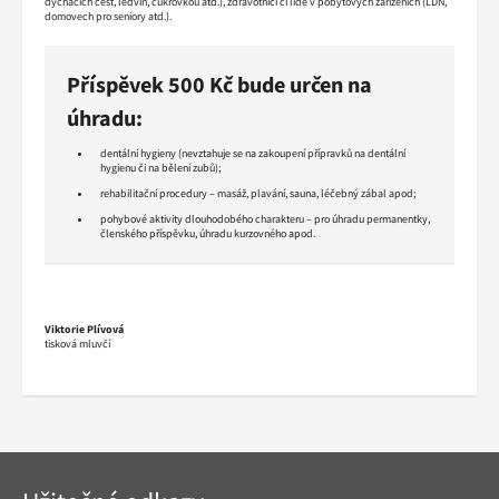
dýchacích cest, ledvin, cukrovkou atd.), zdravotníci či lidé v pobytových zařízeních (LDN,
domovech pro seniory atd.).
Příspěvek 500 Kč bude určen na
úhradu:
dentální hygieny (nevztahuje se na zakoupení přípravků na dentální
hygienu či na bělení zubů);
rehabilitační procedury – masáž, plavání, sauna, léčebný zábal apod;
pohybové aktivity dlouhodobého charakteru – pro úhradu permanentky,
členského příspěvku, úhradu kurzovného apod.
Viktorie Plívová
tisková mluvčí
Navigace