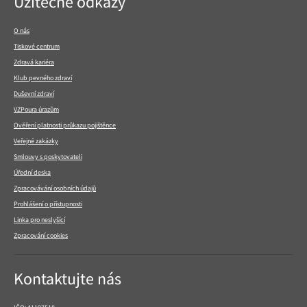
Užitečné odkazy
v
patičce
O nás
Tiskové centrum
Zdravá kariéra
Klub pevného zdraví
Duševní zdraví
VZPoura úrazům
Ověření platnosti průkazu pojištěnce
Veřejné zakázky
Smlouvy s poskytovateli
Úřední deska
Zpracovávání osobních údajů
Prohlášení o přístupnosti
Linka pro neslyšící
Zpracování cookies
Kontaktujte nás