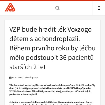
Všeobecná
zdravotní
pojišťovna
ME
ČR,
Drobečková
VZP bude hradit lék Voxzogo
hlavní
navigace
stránka
dětem s achondroplazií.
Během prvního roku by léčbu
mělo podstoupit 36 pacientů
starších 2 let
13. 9. 2022 | Tiskové zprávy
Všeobecná zdravotní pojišťovna a Česká pediatrická společnost ČLS JEP podpořily
dnes (13. 9. 2022) podpisem Společného stanoviska použití léčivého přípravku
VOXZOGO s obsahem účinné látky vosoritid, který je určen pro léčbu dětských
pacientů s achondroplazií.
Jedná se o onemocnění, které vede k těžkému disproporčnímu nanismu, ženy s