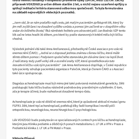
touto nemocí dosahují v dospělosti průměrné výšky 124 cm, muži 132 cm. Léčivý
přípravek VOXZOGO je určen dětem starším 2 let, u nichž nejsou uzavřené epifýzy a
splňují indikační kritéria stanovená odbornou společností. Ta byla formulována
na základě nejnovějších vědeckých poznatků.
„
Jsem rád, že se nám podařilo najít cestu, jak malým pacientům zpřístupnit lék, který by
jim měl zvýšit šanci na dosažení vyššího vzrůstu a pomoci jim začlenit se v dospělém věku
snáze do běžného života
,“ říká náměstek ředitele pro zdravotní péči Jan Bodnár. VZP tento
lék začne letos hradit 36 dětem, pro které by podle stanovených kritérií měla být léčba
vhodná.
Výsledek jednání vítá také Anna Arellanesová, předsedkyně České asociace pro vzácná
onemocnění (ČAVO): „
Jedná se o doposud jedinou známou cílenou léčbu, která může
těmto dětem pomoci. Podpisem společného stanoviska jim dáváme šanci na lepší život.
Z naší strany tedy patří velký dík a ocenění snahy VZP, která zprostředkovala tuto
inovativní léčbu vzácným pacientům
.“ Jak Anna Arellanesová doplňuje, v České republice
tyto pacienty sdružuje pacientská organizace Paleček, která je členem ČAVO a s Asociací
také úzce spolupracuje.
Diagnóza achondroplazie musí být mimo jiné také potvrzená molekulárně geneticky. Děti
podstupující tuto léčbu budou následně podrobovány pravidelným vyšetřením. O tom,
zda je terapie účinná, bude rozhodovat dosažené tempo růstu.
Achondroplazie je vzácné dědičné onemocnění, které je způsobené aktivační mutací genu
FGFR3. Děti, které trpí achondroplazií, potřebují díky řadě komplikací rovněž péči
ortopedickou, neurologickou, neurochirurgickou či psychologickou.
Lék VOXZOGO bude poskytován ve specializovaných centrech pro léčbu achondroplazie,
kterými jsou Klinika pediatrie a dědičných poruch metabolismu 1. LF UK a VFN v Praze a
Pediatrická klinika 2. LF UK a FN Motol v Praze.
Viktorie Plívová