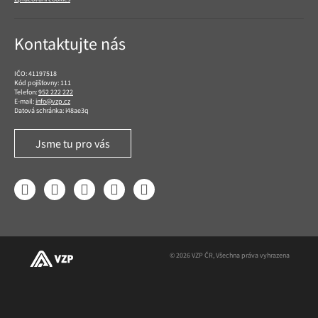
Kontaktujte nás
IČO: 41197518
Kód pojišťovny: 111
Telefon:
952 222 222
E-mail:
info@vzp.cz
Datová schránka: i48ae3q
Jsme tu pro vás
Facebook
LinkedIn
YouTube
Instagram
Twitter
© 2026 VZP ČR, Všechna práva vyhrazena