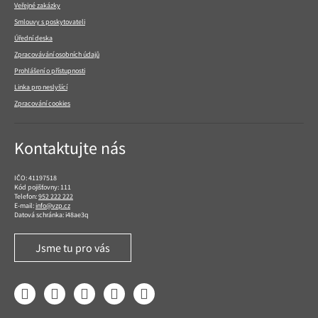
Veřejné zakázky
Smlouvy s poskytovateli
Úřední deska
Zpracovávání osobních údajů
Prohlášení o přístupnosti
Linka pro neslyšící
Zpracování cookies
Kontaktujte nás
IČO: 41197518
Kód pojišťovny: 111
Telefon:
952 222 222
E-mail:
info@vzp.cz
Datová schránka: i48ae3q
Jsme tu pro vás
Facebook
LinkedIn
YouTube
Instagram
Twitter