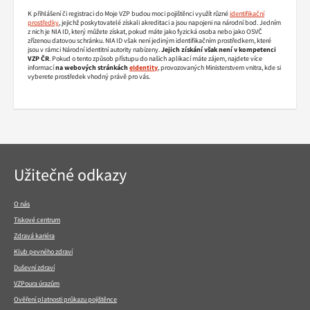
K přihlášení či registraci do Moje VZP budou moci pojištěnci využít různé
identifikační
prostředky
, jejichž poskytovatelé získali akreditaci a jsou napojeni na národní bod. Jedním
z nich je NIA ID, který můžete získat, pokud máte jako fyzická osoba nebo jako OSVČ
zřízenou datovou schránku. NIA ID však není jediným identifikačním prostředkem, které
jsou v rámci Národní identitní autority nabízeny.
Jejich získání však není v kompetenci
VZP ČR
. Pokud o tento způsob přístupu do našich aplikací máte zájem, najdete více
informací
na webových stránkách
eIdentity
, provozovaných Ministerstvem vnitra, kde si
vyberete prostředek vhodný právě pro vás.
Navigace
Užitečné odkazy
v
patičce
O nás
Tiskové centrum
Zdravá kariéra
Klub pevného zdraví
Duševní zdraví
VZPoura úrazům
Ověření platnosti průkazu pojištěnce