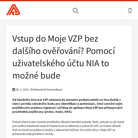
Všeobecná
zdravotní
pojišťovna
ME
ČR,
Drobečková
Vstup do Moje VZP bez
hlavní
navigace
stránka
dalšího ověřování? Pomocí
uživatelského účtu NIA to
možné bude
26. 2. 2021 | Elektronická komunikace
Od letošního února je VZP zařazena do seznamu poskytovatelů on-line služeb v
rámci portálu národního bodu pro identifikaci a autentizaci, čímž umožní svým
pojištěncům snadnou registraci i přístup do aplikace Moje VZP bez přístupových
prostředků pojišťovny (jméno, heslo, SMS).
Pokud klient bude vlastnit prostředky Národní identitní autority (NIA), nebude se již muset
pro ověření totožnosti osobně dostavovat na některou z poboček VZP, ani čekat několik
dnů na doručení poštovní zásilky s aktivačním klíčem. Do svého účtu v Moje VZP se
jednoduše připojí během chvilky.