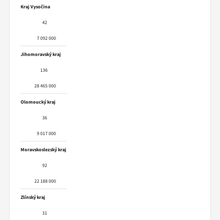
Kraj Vysočina
42
7 092 000
Jihomoravský kraj
136
28 465 000
Olomoucký kraj
36
9 017 000
Moravskoslezský kraj
92
22 188 000
Zlínský kraj
31