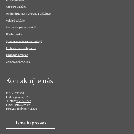
VZPoura úrazům
Ověření platnosti průkazu pojištěnce
Veřejné zakázky
Smlouvy s poskytovateli
Úřední deska
Zpracovávání osobních údajů
Prohlášení o přístupnosti
Linka pro neslyšící
Zpracování cookies
Kontaktujte nás
IČO: 41197518
Kód pojišťovny: 111
Telefon:
952 222 222
E-mail:
info@vzp.cz
Datová schránka: i48ae3q
Jsme tu pro vás