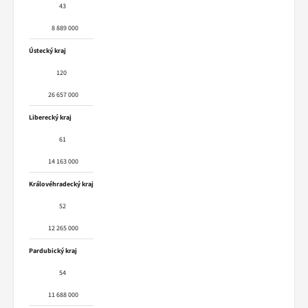
43
8 889 000
Ústecký kraj
120
26 657 000
Liberecký kraj
61
14 163 000
Královéhradecký kraj
52
12 265 000
Pardubický kraj
54
11 688 000