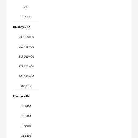
287
+5,51 %
Náklady v Kč
245 118 000
258 495 000
318 030 000
376 372 000
408 383 000
+66,61 %
Průměr v Kč
185 800
181 000
199 000
218 400