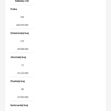
Náklady v Kč
Praha
756
186 879 000
Středočeský kraj
175
38 998 000
Jihočeský kraj
71
16 122 000
Plzeňský kraj
66
15 903 000
Karlovarský kraj