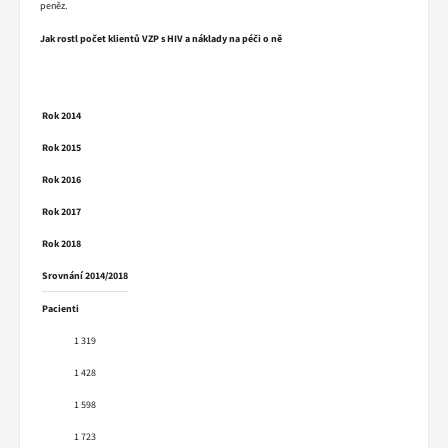
peněz.
Jak rostl počet klientů VZP s HIV a náklady na péči o ně
Rok 2014
Rok 2015
Rok 2016
Rok 2017
Rok 2018
Srovnání 2014/2018
Pacienti
1 319
1 428
1 598
1 723