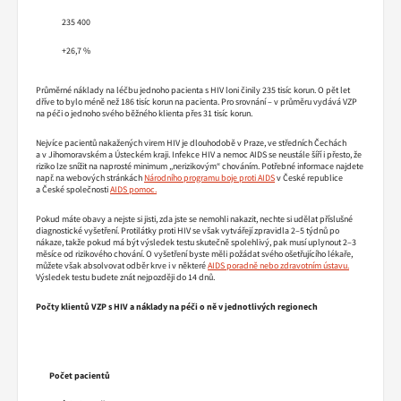
235 400
+26,7 %
Průměrné náklady na léčbu jednoho pacienta s HIV loni činily 235 tisíc korun. O pět let
dříve to bylo méně než 186 tisíc korun na pacienta. Pro srovnání – v průměru vydává VZP
na péči o jednoho svého běžného klienta přes 31 tisíc korun.
Nejvíce pacientů nakažených virem HIV je dlouhodobě v Praze, ve středních Čechách
a v Jihomoravském a Ústeckém kraji. Infekce HIV a nemoc AIDS se neustále šíří i přesto, že
riziko lze snížit na naprosté minimum „nerizikovým“ chováním. Potřebné informace najdete
např. na webových stránkách
Národního programu boje proti AIDS
v České republice
a České společnosti
AIDS pomoc.
Pokud máte obavy a nejste si jisti, zda jste se nemohli nakazit, nechte si udělat příslušné
diagnostické vyšetření. Protilátky proti HIV se však vytvářejí zpravidla 2–5 týdnů po
nákaze, takže pokud má být výsledek testu skutečně spolehlivý, pak musí uplynout 2–3
měsíce od rizikového chování. O vyšetření byste měli požádat svého ošetřujícího lékaře,
můžete však absolvovat odběr krve i v některé
AIDS poradně nebo zdravotním ústavu.
Výsledek testu budete znát nejpozději do 14 dnů.
Počty klientů VZP s HIV a náklady na péči o ně v jednotlivých regionech
Počet pacientů