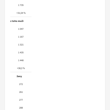
1 735
+31,54 %
z toho muži
1 047
1 167
1 321
1 435
1 448
+38,3 %
ženy
272
261
277
288