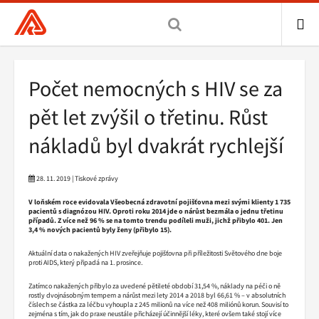
Všeobecná
zdravotní
pojišťovna
ME
ČR,
Drobečková
Počet nemocných s HIV se za
hlavní
navigace
stránka
pět let zvýšil o třetinu. Růst
nákladů byl dvakrát rychlejší
28. 11. 2019 | Tiskové zprávy
V loňském roce evidovala Všeobecná zdravotní pojišťovna mezi svými klienty 1 735
pacientů s diagnózou HIV. Oproti roku 2014 jde o nárůst bezmála o jednu třetinu
případů. Z více než 96 % se na tomto trendu podíleli muži, jichž přibylo 401. Jen
3,4 % nových pacientů byly ženy (přibylo 15).
Aktuální data o nakažených HIV zveřejňuje pojišťovna při příležitosti Světového dne boje
proti AIDS, který připadá na 1. prosince.
Zatímco nakažených přibylo za uvedené pětileté období 31,54 %, náklady na péči o ně
rostly dvojnásobným tempem a nárůst mezi lety 2014 a 2018 byl 66,61 % – v absolutních
číslech se částka za léčbu vyhoupla z 245 milionů na více než 408 miliónů korun. Souvisí to
zejména s tím, jak do praxe neustále přicházejí účinnější léky, které ovšem také stojí více