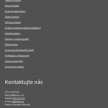
Tiskové centrum
Zdravá kariéra
Klub pevného zdraví
Duševní zdraví
VZPoura úrazům
Ověření platnosti průkazu pojištěnce
Veřejné zakázky
Smlouvy s poskytovateli
Úřední deska
Zpracovávání osobních údajů
Prohlášení o přístupnosti
Linka pro neslyšící
Zpracování cookies
Kontaktujte nás
IČO: 41197518
Kód pojišťovny: 111
Telefon:
952 222 222
E-mail:
info@vzp.cz
Datová schránka: i48ae3q