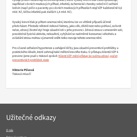
například cévních mozkových příhod, infarktů, ischemické choroby srdeční či selhání
ledvin (např. péče o pacienty po cévních mozkových příhodách stojí VZP každoročně 6,6
mld. Kč, léčba infarktů pak dalších 1,4 mld. Kč).
Vysoký krevní tlak je přitom onemocnění, kterému lze ve většině případů účinně
předcházet. Přestože některé rizikové faktory, jako věk, dědičnost nebo pohlaví, ovlivnit
nelze, zdravý životní styl hraje zásadní roli v jeho prevenci. Zdravá strava s omezením soli,
pravidelná fyzická aktivita, nekouření, vyhýbání se nadměrné konzumaci alkoholu a
zvládání stresu mohou významně snížit riziko rozvoje tohoto onemocnění.
Pro včasné odhalení hypertenze a zahájení léčby jsou zásadní preventivní prohlídky u
praktického lékaře, které zahrnují také měření krevního tlaku. O přístupu klientů VZP k
prevenci jsme psali v tiskové zprávě:
Klienti VZP mění přístup ke svému zdraví, počet
preventivních prohlídek roste
Viktorie Plívová
Tisková mluvčí
Navigace
Užitečné odkazy
v
patičce
O nás