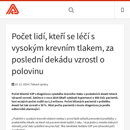
Všeobecná
zdravotní
pojišťovna
ME
ČR,
Drobečková
Počet lidí, kteří se léčí s
hlavní
navigace
stránka
vysokým krevním tlakem, za
poslední dekádu vzrostl o
polovinu
19. 12. 2024 | Tiskové zprávy
Počet klientů VZP s diagnózou vysokého krevního tlaku v posledních deseti letech
výrazně vzrostl. Zatímco v roce 2014 lékaři vykázali hypertenzi u 856 tisíc pacientů,
loni se jejich počet zvýšil na 1,3 milionu. Počet léčených pacientů v průběhu
deseti let tak vzrostl o 50 %. Růst počtu pacientů s touto diagnózou je podle
odborníků alarmující.
„
Problém s vysokým krevním tlakem mohou v první řadě odhalit preventivní prohlídky u
praktického lékaře, na které má pacient nárok každé 2 roky. I to je jeden z mnoha dobrých
důvodů, proč toto vyšetření nevynechat,
“ říká náměstek ředitele VZP pro zdravotní péči
Jan Bodnár.