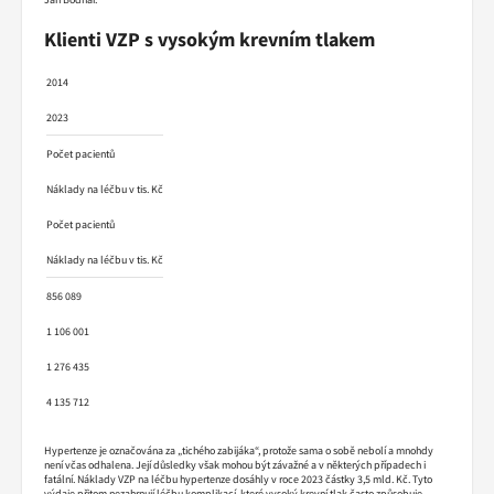
Klienti VZP s vysokým krevním tlakem
2014
2023
Počet pacientů
Náklady na léčbu v tis. Kč
Počet pacientů
Náklady na léčbu v tis. Kč
856 089
1 106 001
1 276 435
4 135 712
Hypertenze je označována za „tichého zabijáka“, protože sama o sobě nebolí a mnohdy
není včas odhalena. Její důsledky však mohou být závažné a v některých případech i
fatální. Náklady VZP na léčbu hypertenze dosáhly v roce 2023 částky 3,5 mld. Kč. Tyto
výdaje přitom nezahrnují léčbu komplikací, které vysoký krevní tlak často způsobuje,