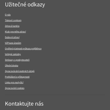
Navigace
Užitečné odkazy
v
patičce
O nás
Tiskové centrum
Zdravá kariéra
Klub pevného zdraví
Duševní zdraví
VZPoura úrazům
Ověření platnosti průkazu pojištěnce
Veřejné zakázky
Smlouvy s poskytovateli
Úřední deska
Zpracovávání osobních údajů
Prohlášení o přístupnosti
Linka pro neslyšící
Zpracování cookies
Kontaktujte nás