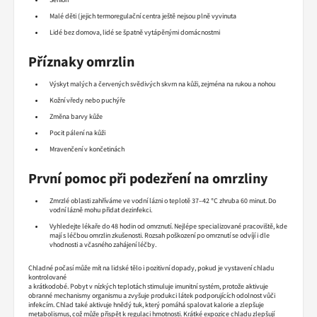
Malé děti (jejich termoregulační centra ještě nejsou plně vyvinuta
Lidé bez domova, lidé se špatně vytápěnými domácnostmi
Příznaky omrzlin
Výskyt malých a červených svědivých skvrn na kůži, zejména na rukou a nohou
Kožní vředy nebo puchýře
Změna barvy kůže
Pocit pálení na kůži
Mravenčení v končetinách
První pomoc při podezření na omrzliny
Zmrzlé oblasti zahříváme ve vodní lázni o teplotě 37–42 °C zhruba 60 minut. Do
vodní lázně mohu přidat dezinfekci.
Vyhledejte lékaře do 48 hodin od omrznutí. Nejlépe specializované pracoviště, kde
mají s léčbou omrzlin zkušenosti. Rozsah poškození po omrznutí se odvíjí i dle
vhodnosti a včasného zahájení léčby.
Chladné počasí může mít na lidské tělo i pozitivní dopady, pokud je vystavení chladu
kontrolované
a krátkodobé. Pobyt v nízkých teplotách stimuluje imunitní systém, protože aktivuje
obranné mechanismy organismu a zvyšuje produkci látek podporujících odolnost vůči
infekcím. Chlad také aktivuje hnědý tuk, který pomáhá spalovat kalorie a zlepšuje
metabolismus, což může přispět k regulaci hmotnosti. Krátké expozice chladu zlepšují