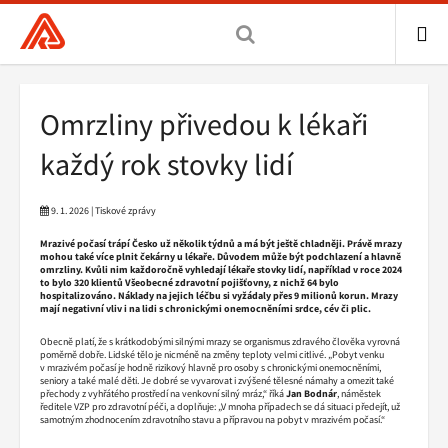
Všeobecná
zdravotní
pojišťovna
ME
ČR,
Drobečková
Omrzliny přivedou k lékaři
hlavní
navigace
stránka
každý rok stovky lidí
9. 1. 2026 | Tiskové zprávy
Mrazivé počasí trápí Česko už několik týdnů a má být ještě chladněji. Právě mrazy
mohou také více plnit čekárny u lékaře. Důvodem může být podchlazení a hlavně
omrzliny. Kvůli nim každoročně vyhledají lékaře stovky lidí, například v roce 2024
to bylo 320 klientů Všeobecné zdravotní pojišťovny, z nichž 64 bylo
hospitalizováno. Náklady na jejich léčbu si vyžádaly přes 9 milionů korun. Mrazy
mají negativní vliv i na lidi s chronickými onemocněními srdce, cév či plic.
Obecně platí, že s krátkodobými silnými mrazy se organismus zdravého člověka vyrovná
poměrně dobře. Lidské tělo je nicméně na změny teploty velmi citlivé. „Pobyt venku
v mrazivém počasí je hodně rizikový hlavně pro osoby s chronickými onemocněními,
seniory a také malé děti. Je dobré se vyvarovat i zvýšené tělesné námahy a omezit také
přechody z vyhřátého prostředí na venkovní silný mráz,“ říká
Jan Bodnár
, náměstek
ředitele VZP pro zdravotní péči, a doplňuje: „V mnoha případech se dá situaci předejít, už
samotným zhodnocením zdravotního stavu a přípravou na pobyt v mrazivém počasí.“