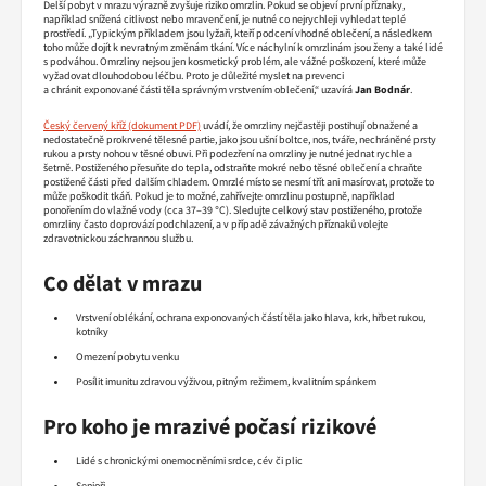
Delší pobyt v mrazu výrazně zvyšuje riziko omrzlin. Pokud se objeví první příznaky,
například snížená citlivost nebo mravenčení, je nutné co nejrychleji vyhledat teplé
prostředí. „Typickým příkladem jsou lyžaři, kteří podcení vhodné oblečení, a následkem
toho může dojít k nevratným změnám tkání. Více náchylní k omrzlinám jsou ženy a také lidé
s podváhou. Omrzliny nejsou jen kosmetický problém, ale vážné poškození, které může
vyžadovat dlouhodobou léčbu. Proto je důležité myslet na prevenci
a chránit exponované části těla správným vrstvením oblečení,“ uzavírá
Jan Bodnár
.
Český červený kříž
uvádí, že omrzliny nejčastěji postihují obnažené a
nedostatečně prokrvené tělesné partie, jako jsou ušní boltce, nos, tváře, nechráněné prsty
rukou a prsty nohou v těsné obuvi. Při podezření na omrzliny je nutné jednat rychle a
šetrně. Postiženého přesuňte do tepla, odstraňte mokré nebo těsné oblečení a chraňte
postižené části před dalším chladem. Omrzlé místo se nesmí třít ani masírovat, protože to
může poškodit tkáň. Pokud je to možné, zahřívejte omrzlinu postupně, například
ponořením do vlažné vody (cca 37–39 °C). Sledujte celkový stav postiženého, protože
omrzliny často doprovází podchlazení, a v případě závažných příznaků volejte
zdravotnickou záchrannou službu.
Co dělat v mrazu
Vrstvení oblékání, ochrana exponovaných částí těla jako hlava, krk, hřbet rukou,
kotníky
Omezení pobytu venku
Posílit imunitu zdravou výživou, pitným režimem, kvalitním spánkem
Pro koho je mrazivé počasí rizikové
Lidé s chronickými onemocněními srdce, cév či plic
Senioři