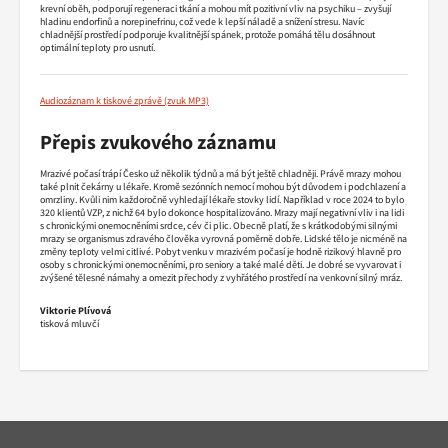
krevní oběh, podporují regeneraci tkání a mohou mít pozitivní vliv na psychiku – zvyšují
hladinu endorfinů a norepinefrinu, což vede k lepší náladě a snížení stresu. Navíc
chladnější prostředí podporuje kvalitnější spánek, protože pomáhá tělu dosáhnout
optimální teploty pro usnutí.
Audiozáznam k tiskové zprávě
Přepis zvukového záznamu
Mrazivé počasí trápí Česko už několik týdnů a má být ještě chladněji. Právě mrazy mohou
také plnit čekárny u lékaře. Kromě sezónních nemocí mohou být důvodem i podchlazení a
omrzliny. Kvůli nim každoročně vyhledají lékaře stovky lidí. Například v roce 2024 to bylo
320 klientů VZP, z nichž 64 bylo dokonce hospitalizováno. Mrazy mají negativní vliv i na lidi
s chronickými onemocněními srdce, cév či plic. Obecně platí, že s krátkodobými silnými
mrazy se organismus zdravého člověka vyrovná poměrně dobře. Lidské tělo je nicméně na
změny teploty velmi citlivé. Pobyt venku v mrazivém počasí je hodně rizikový hlavně pro
osoby s chronickými onemocněními, pro seniory a také malé děti. Je dobré se vyvarovat i
zvýšené tělesné námahy a omezit přechody z vyhřátého prostředí na venkovní silný mráz.
Viktorie Plívová
tisková mluvčí