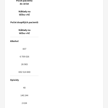
Počet pacientů
do 18 let
Náklady na
léčbu v Kč
Počet dospělých pacientů
Náklady na
léčbu v Kč
Alkohol
837
6 709 026
26 965
692 514 840
Opioidy
40
140 244
2 634