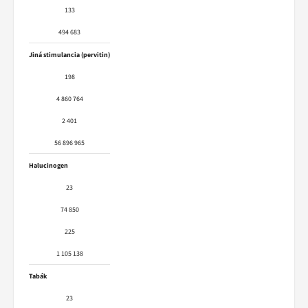
133
494 683
Jiná stimulancia (pervitin)
198
4 860 764
2 401
56 896 965
Halucinogen
23
74 850
225
1 105 138
Tabák
23