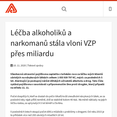
Všeobecná
zdravotní
pojišťovna
ME
ČR,
Drobečková
Léčba alkoholiků a
hlavní
navigace
stránka
narkomanů stála vloni VZP
přes miliardu
10. 11. 2020 | Tiskové zprávy
Všeobecná zdravotní pojišťovna zaplatila v loňském roce za léčbu svých klientů
závislých na návykových látkách celkem 1 055 939 797 Kč, nejvíc za posledních 5
let. Alarmující je postupný nárůst dětských uživatelů alkoholu a drog. Tato čísla
vydává pojišťovna v souvislosti s připomenutím Dne proti drogám, který připadá
na středu 11. 11.
Počet dospělých, kteří se dostali do péče lékařů kvůli zneužívání návykových látek, se za
poslední roky nijak příliš neměnil, drží se stabilně kolem 40 tisíc. Nicméně náklady na jejich
léčbu rostou, za uplynulých 5 let téměř o čtvrtinu.
V posledních letech stoupá počet dětí a mládeže s problémy s drogami. Od roku 2015 je
to přírůstek více než 200 závislých mladších 18 let.