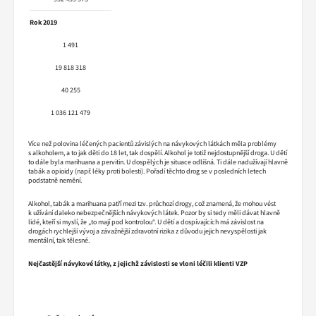
Rok 2019
1 491
19 818 318
40 255
1 036 121 479
Více než polovina léčených pacientů závislých na návykových látkách měla problémy
s alkoholem, a to jak děti do 18 let, tak dospělí. Alkohol je totiž nejdostupnější droga. U dětí
to dále byla marihuana a pervitin. U dospělých je situace odlišná. Ti dále nadužívají hlavně
tabák a opioidy (např. léky proti bolesti). Pořadí těchto drog se v posledních letech
podstatně nemění.
Alkohol, tabák a marihuana patří mezi tzv. průchozí drogy, což znamená, že mohou vést
k užívání daleko nebezpečnějších návykových látek. Pozor by si tedy měli dávat hlavně
lidé, kteří si myslí, že „to mají pod kontrolou“. U dětí a dospívajících má závislost na
drogách rychlejší vývoj a závažnější zdravotní rizika z důvodu jejich nevyspělosti jak
mentální, tak tělesné.
Nejčastější návykové látky, z jejichž závislosti se vloni léčili klienti VZP