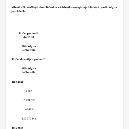
Klienti VZP, kteří byli vloni léčeni ze závislosti na návykových
látkách, a náklady na
jejich léčbu
Počet pacientů
do 18 let
Náklady na
léčbu v Kč
Počet dospělých pacientů
Náklady na
léčbu v Kč
Rok 2015
1 267
15 231 536
40 475
830 970 843
Rok 2016