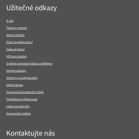
Navigace
Užitečné odkazy
v
patičce
O nás
Tiskové centrum
Zdravá kariéra
Klub pevného zdraví
Duševní zdraví
VZPoura úrazům
Ověření platnosti průkazu pojištěnce
Veřejné zakázky
Smlouvy s poskytovateli
Úřední deska
Zpracovávání osobních údajů
Prohlášení o přístupnosti
Linka pro neslyšící
Zpracování cookies
Kontaktujte nás