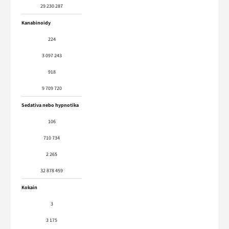
29 230 287
Kanabinoidy
224
3 097 243
918
9 709 720
Sedativa nebo hypnotika
106
710 734
2 265
32 878 459
Kokain
3
3 175