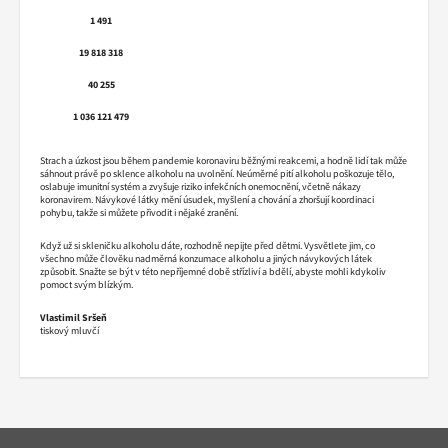
1 491
19 818 318
40 255
1 036 121 479
Strach a úzkost jsou během pandemie koronaviru běžnými reakcemi, a hodně lidí tak může
sáhnout právě po sklence alkoholu na uvolnění. Neúměrné pití alkoholu poškozuje tělo,
oslabuje imunitní systém a zvyšuje riziko infekčních onemocnění, včetně nákazy
koronavirem. Návykové látky mění úsudek, myšlení a chování a zhoršují koordinaci
pohybu, takže si můžete přivodit i nějaké zranění.
Když už si skleničku alkoholu dáte, rozhodně nepijte před dětmi. Vysvětlete jim, co
všechno může člověku nadměrná konzumace alkoholu a jiných návykových látek
způsobit. Snažte se být v této nepříjemné době střízliví a bdělí, abyste mohli kdykoliv
pomoct svým blízkým.
Vlastimil Sršeň
tiskový mluvčí