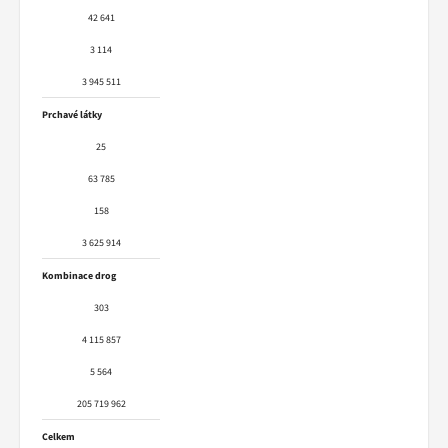
42 641
3 114
3 945 511
Prchavé látky
25
63 785
158
3 625 914
Kombinace drog
303
4 115 857
5 564
205 719 962
Celkem