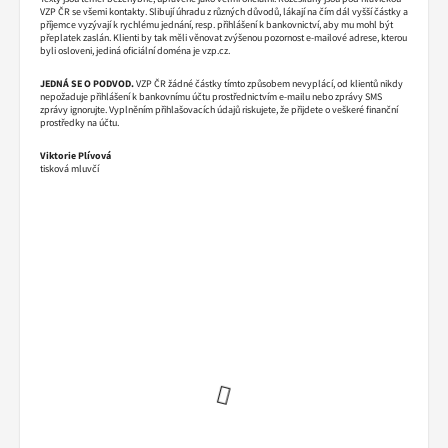
VZP ČR se všemi kontakty. Slibují úhradu z různých důvodů, lákají na čím dál vyšší částky a
příjemce vyzývají k rychlému jednání, resp. přihlášení k bankovnictví, aby mu mohl být
přeplatek zaslán. Klienti by tak měli věnovat zvýšenou pozornost e-mailové adrese, kterou
byli osloveni, jediná oficiální doména je vzp.cz.
JEDNÁ SE O PODVOD.
VZP ČR žádné částky tímto způsobem nevyplácí, od klientů nikdy
nepožaduje přihlášení k bankovnímu účtu prostřednictvím e-mailu nebo zprávy SMS
zprávy ignorujte. Vyplněním přihlašovacích údajů riskujete, že přijdete o veškeré finanční
prostředky na účtu.
Viktorie Plívová
tisková mluvčí