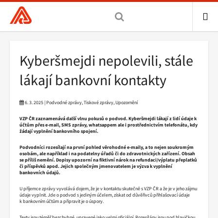
Všeobecná
zdravotní
pojišťovna
ME
ČR,
Drobečková
Kyberšmejdi nepolevili, stále
hlavní
navigace
stránka
lákají bankovní kontakty
6. 3. 2025 | Podvodné zprávy, Tiskové zprávy, Upozornění
VZP ČR zaznamenává další vlnu pokusů o podvod. Kyberšmejdi lákají z lidí údaje k
účtům přes e-mail, SMS zprávy, whatsappem ale i prostřednictvím telefonátu, kdy
žádají vyplnění bankovního spojení.
Podvodníci rozesílají na první pohled věrohodné e-maily, a to nejen soukromým
osobám, ale například i na podatelny úřadů či do zdravotnických zařízení. Obsah
se příliš nemění. Dopisy upozorní na fiktivní nárok na refundaci/výplatu přeplatků
či příspěvků apod. Jejich společným jmenovatelem je výzva k vyplnění
bankovních údajů.
U příjemce zprávy vyvolává dojem, že je v kontaktu skutečně s VZP ČR a že je v jeho zájmu
údaje vyplnit. Jde o podvod s jediným účelem, získat od důvěřivců přihlašovací údaje
k bankovním účtům a připravit je o úspory.
Texty jsou téměř bezchybné, upravené jako velmi oficiální. Rozesílány jsou pod hlavičkou