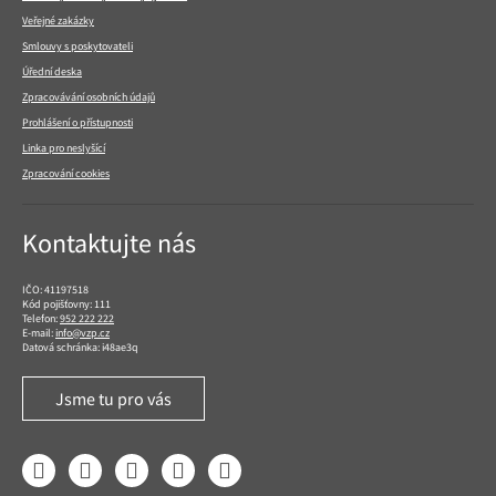
Veřejné zakázky
Smlouvy s poskytovateli
Úřední deska
Zpracovávání osobních údajů
Prohlášení o přístupnosti
Linka pro neslyšící
Zpracování cookies
Kontaktujte nás
IČO: 41197518
Kód pojišťovny: 111
Telefon:
952 222 222
E-mail:
info@vzp.cz
Datová schránka: i48ae3q
Jsme tu pro vás
Facebook
LinkedIn
YouTube
Instagram
Twitter