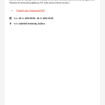
Všeobecné zdravotní pojišťovny ČR. Vaše zdraví máme na srdci.
Plakát k akci
Kdy:
30. 5. 2025 09:00
-
30. 5. 2025 15:00
Kde:
náměstí Svobody, Sušice