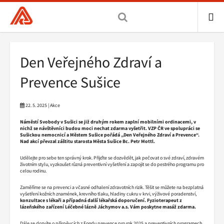
Všeobecná
zdravotní
pojišťovna
ME
ČR,
Drobečková
Den Veřejného Zdraví a
hlavní
navigace
stránka
Prevence Sušice
22. 5. 2025 | Akce
Náměstí Svobody v Sušici se již druhým rokem zaplní mobilními ordinacemi, v
nichž se návštěvníci budou moci nechat zdarma vyšetřit. VZP ČR ve spolupráci se
Sušickou nemocnicí a Městem Sušice pořádá „Den Veřejného Zdraví a Prevence“.
Nad akcí převzal záštitu starosta Města Sušice Bc. Petr Mottl.
Udělejte pro sebe ten správný krok. Přijďte se dozvědět, jak pečovat o své zdraví, zdravém
životním stylu, vyzkoušet různá preventivní vyšetření a zapojit se do pestrého programu pro
celou rodinu.
Zaměříme se na prevenci a včasné odhalení zdravotních rizik. Těšit se můžete na bezplatná
vyšetření kožních znamének, krevního tlaku, hladiny cukru v krvi, výživové poradenství,
konzultace s lékaři a případná další lékařská doporučení. Fyzioterapeut z
lázeňského zařízení Léčebné lázně Jáchymov a.s. Vám poskytne masáž zdarma.
Dále se dozvíte o příspěvcích z Fondu prevence pro rok 2025 a preventivních programech