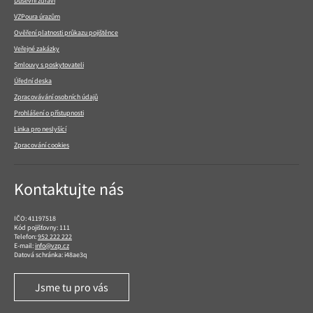
Duševní zdraví
VZPoura úrazům
Ověření platnosti průkazu pojištěnce
Veřejné zakázky
Smlouvy s poskytovateli
Úřední deska
Zpracovávání osobních údajů
Prohlášení o přístupnosti
Linka pro neslyšící
Zpracování cookies
Kontaktujte nás
IČO: 41197518
Kód pojišťovny: 111
Telefon:
952 222 222
E-mail:
info@vzp.cz
Datová schránka: i48ae3q
Jsme tu pro vás