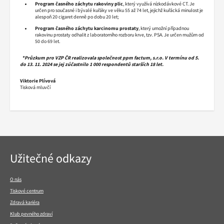
Program časného záchytu rakoviny plic
, který využívá nízkodávkové CT. Je
určen pro současné i bývalé kuřáky ve věku 55 až 74 let, jejichž kuřácká minulost je
alespoň 20 cigaret denně po dobu 20 let;
Program časného záchytu karcinomu prostaty
, který umožní případnou
rakovinu prostaty odhalit z laboratorního rozboru krve, tzv. PSA. Je určen mužům od
50 do 69 let.
*
Průzkum pro VZP ČR realizovala společnost ppm factum, s.r.o. V termínu od 5.
do 13. 11. 2024 se jej zúčastnilo 1 000 respondentů starších 18 let.
Viktorie Plívová
Tisková mluvčí
Navigace
Užitečné odkazy
v
patičce
O nás
Tiskové centrum
Zdravá kariéra
Klub pevného zdraví