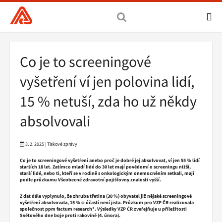
Všeobecná
zdravotní
pojišťovna
ME
ČR,
Drobečková
Co je to screeningové
hlavní
navigace
stránka
vyšetření ví jen polovina lidí,
15 % netuší, zda ho už někdy
absolvovali
3. 2. 2025 | Tiskové zprávy
Co je to screeningové vyšetření anebo proč je dobré jej absolvovat, ví jen 55 % lidí
starších 18 let. Zatímco mladí lidé do 30 let mají povědomí o screeningu nižší,
starší lidé, nebo ti, kteří se v rodině s onkologickým onemocněním setkali, mají
podle průzkumu Všeobecné zdravotní pojišťovny znalosti vyšší.
Z dat dále vyplynulo, že zhruba třetina (30 %) obyvatel již nějaké screeningové
vyšetření absolvovala, 15 % si účastí není jista. Průzkum pro VZP ČR realizovala
společnost ppm factum research*. Výsledky VZP ČR zveřejňuje u příležitosti
Světového dne boje proti rakovině (4. února).