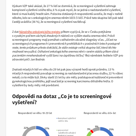
Výzkum VZP také ukázal, že 27 % lidí se domnívá, že screeningové vyšetření zahrnuje
komplexní vyšetření celého těla, 6 % si pak myslí, že se jedná o nadstandardní vyšetření,
které si musí každý hradit sám. Polovina dotázaných respondentů uvedla, že mají v rodině
někoho, kdo se s onkologickým onemocněním léčil či léčí. Právě tato skupina lidí pak také
častěji uváděla (36 %), že screeningová vyšetření navštěvují.
Z dat
Národního onkologického registru
přitom vyplývá, že se v Česku potýkáme
s vysokým počtem záchytů zhoubných nádorů ve vyšším stadiu onemocnění. Právě
screeningové programy mají pomáhat s odhalením závažné diagnózy včas. „
Účast na
screeningových programech i preventivních prohlídkách v posledních letech postupně
roste, tento průzkum přesto dokládá, že stále existuje velká skupina lidí, která těchto
možností nevyužívá. O
dhalení onkologického onemocnění v raném stádiu přitom dává
pacientům mnohonásobně vyšší šanci na úspěšnou léčbu
,“ říká náměstek ředitele VZP pro
zdravotní péči Jan Bodnár.
Znalosti mladých lidí ve věku do 29 let pak jsou výrazně horší oproti průměru. 13 %
mladých respondentů považuje screening za nadstandardní placenou službu, 22 % vůbec
netuší, co to může být. Dívky starší 15 let by ale měly podstupovat každoroční preventivní
gynekologickou prohlídku, jejíž součástí je screening karcinomu děložního hrdla. O
vyšetření by tedy měly mít povědomí.
Odpovědi na dotaz „Co je to screeningové
vyšetření?