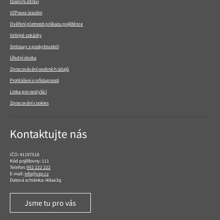
Duševní zdraví
VZPoura úrazům
Ověření platnosti průkazu pojištěnce
Veřejné zakázky
Smlouvy s poskytovateli
Úřední deska
Zpracovávání osobních údajů
Prohlášení o přístupnosti
Linka pro neslyšící
Zpracování cookies
Kontaktujte nás
IČO: 41197518
Kód pojišťovny: 111
Telefon:
952 222 222
E-mail:
info@vzp.cz
Datová schránka: i48ae3q
Jsme tu pro vás