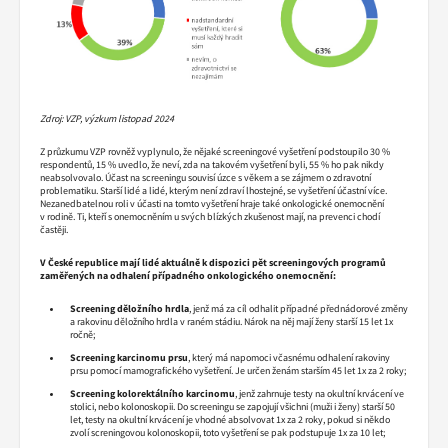
Zdroj: VZP, výzkum listopad 2024
Z průzkumu VZP rovněž vyplynulo, že nějaké screeningové vyšetření podstoupilo 30 %
respondentů, 15 % uvedlo, že neví, zda na takovém vyšetření byli, 55 % ho pak nikdy
neabsolvovalo. Účast na screeningu souvisí úzce s věkem a se zájmem o zdravotní
problematiku. Starší lidé a lidé, kterým není zdraví lhostejné, se vyšetření účastní více.
Nezanedbatelnou roli v účasti na tomto vyšetření hraje také onkologické onemocnění
v rodině. Ti, kteří s onemocněním u svých blízkých zkušenost mají, na prevenci chodí
častěji.
V České republice mají lidé aktuálně k dispozici pět screeningových programů
zaměřených na odhalení případného onkologického onemocnění:
Screening děložního hrdla
, jenž má za cíl odhalit případné přednádorové změny
a rakovinu děložního hrdla v raném stádiu. Nárok na něj mají ženy starší 15 let 1x
ročně;
Screening karcinomu prsu
, který má napomoci včasnému odhalení rakoviny
prsu pomocí mamografického vyšetření. Je určen ženám starším 45 let 1x za 2 roky;
Screening kolorektálního karcinomu
, jenž zahrnuje testy na okultní krvácení ve
stolici, nebo kolonoskopii. Do screeningu se zapojují všichni (muži i ženy) starší 50
let, testy na okultní krvácení je vhodné absolvovat 1x za 2 roky, pokud si někdo
zvolí screningovou kolonoskopii, toto vyšetření se pak podstupuje 1x za 10 let;