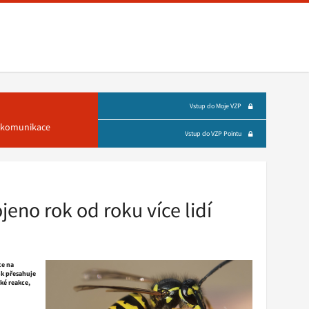
Vstup do Moje VZP
á komunikace
Vstup do VZP Pointu
no rok od roku více lidí
ce na
ok přesahuje
ké reakce,