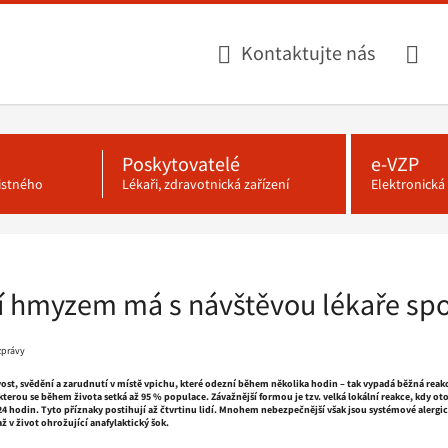
Kontaktujte nás
Poskytovatelé
e-VZP
jistného
Lékaři, zdravotnická zařízení
Elektronick
 hmyzem má s návštěvou lékaře spoje
 zprávy
vost, svědění a zarudnutí v místě vpichu, které odezní během několika hodin – tak vypadá běžná reak
erou se během života setká až 95 % populace. Závažnější formou je tzv. velká lokální reakce, kdy ot
 24 hodin. Tyto příznaky postihují až čtvrtinu lidí. Mnohem nebezpečnější však jsou systémové alergic
ž v život ohrožující anafylaktický šok.