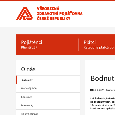
Všeobecná
zdravotní
pojišťovna
ČR,
Hlavní
menu
hlavní
stránka
Pojištěnci
Plátci
Klienti VZP
Kategorie plátců po
O nás
Drobečková
navigace
Bodnutí
Aktuality
Nejčastěji řešíte
24. 7. 2025 | Tiskové
Kdo jsme?
Lokální otok, bolesti
bodnutí hmyzem, se kt
10 cm a trvá více než
Dokumenty
které mohou vyústit a
Tiskové centrum