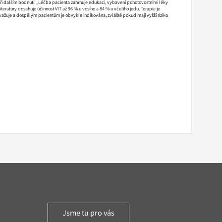
ři dalším bodnutí. „Léčba pacienta zahrnuje edukaci, vybavení pohotovostními léky
eratury dosahuje účinnost VIT až 96 % u vosího a 84 % u včelího jedu. Terapie je
ažuje a dospělým pacientům je obvykle indikována, zvláště pokud mají vyšší riziko
Jsme tu pro vás