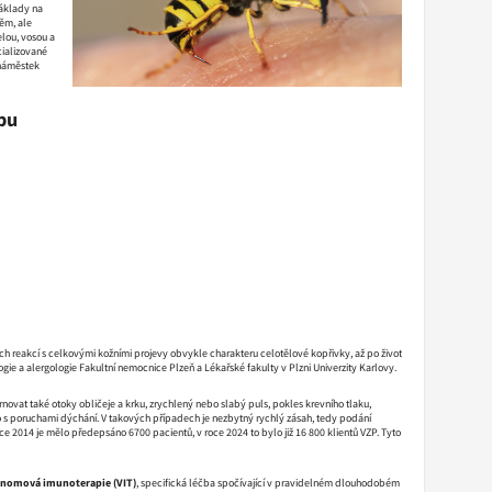
Náklady na
něm, ale
lou, vosou a
cializované
 náměstek
bu
ích reakcí s celkovými kožními projevy obvykle charakteru celotělové kopřivky, až po život
gie a alergologie Fakultní nemocnice Plzeň a Lékařské fakulty v Plzni Univerzity Karlovy.
vat také otoky obličeje a krku, zrychlený nebo slabý puls, pokles krevního tlaku,
o s poruchami dýchání. V takových případech je nezbytný rychlý zásah, tedy podání
ce 2014 je mělo předepsáno 6700 pacientů, v roce 2024 to bylo již 16 800 klientů VZP. Tyto
nomová imunoterapie (VIT)
, specifická léčba spočívající v pravidelném dlouhodobém