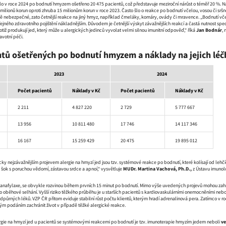
o v roce 2024 po bodnutí hmyzem ošetřeno 20 475 pacientů, což představuje meziroční nárůst o téměř 20 %. 
 milionů korun oproti zhruba 15 milionům korun v roce 2023. Často šlo o reakce po bodnutí včelou, vosou či srš
ně nebezpečné, zato četnější reakce na jiný hmyz, například čmeláky, komáry, ovády či mravence. „Bodnutí vče
řejného zdravotního pojištění nákladnějším. Důvodem je četnější výskyt závažnějších reakcí a častá nutnost spe
totiž produkují jed, který může u alergických jedinců vyvolat velmi silnou imunitní odpověď,“ říká
Jan Bodnár
,
avotní péči.
ntů ošetřených po bodnutí hmyzem a náklady na jejich léč
2023
2024
Počet pacientů
Náklady v Kč
Počet pacientů
Náklady v Kč
2 211
4 827 220
2 729
5 777 667
13 956
10 811 480
17 746
14 117 346
16 167
15 259 429
20 475
19 895 012
cky nejzávažnějším projevem alergie na hmyzí jed jsou tzv. systémové reakce po bodnutí, které kolísají od lehč
ý šok s poruchou vědomí, zástavou srdce a apnoí,“ vysvětluje
MUDr. Martina Vachová, Ph.D.,
z Ústavu imunolo
e anafylaxe, se obvykle rozvinou během prvních 15 minut po bodnutí. Mimo výše uvedených projevů mohou zahrno
 oběhové selhání. Vyšší riziko těžkého průběhu je u starších pacientů s kardiovaskulárními onemocněními neb
dpůrných léků. VZP ČR přitom eviduje stabilní růst počtu klientů, kterým hradí adrenalinová pera. Zatímco v ro
 podáním zachránit život v případě těžké alergické reakce.
ergie na hmyzí jed u pacientů se systémovými reakcemi po bodnutí je tzv. imunoterapie hmyzím jedem neboli
ve