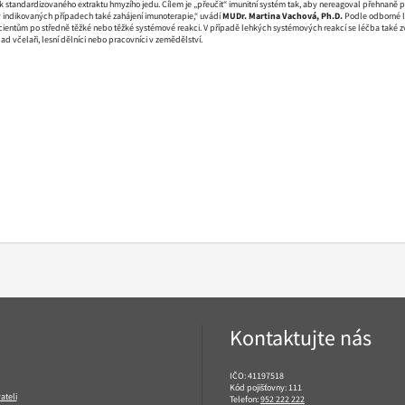
standardizovaného extraktu hmyzího jedu. Cílem je „přeučit“ imunitní systém tak, aby nereagoval přehnaně p
v indikovaných případech také zahájení imunoterapie,“ uvádí
MUDr. Martina Vachová, Ph.D.
Podle odborné lit
ientům po středně těžké nebo těžké systémové reakci. V případě lehkých systémových reakcí se léčba také zv
ad včelaři, lesní dělníci nebo pracovníci v zemědělství.
Kontaktujte nás
IČO: 41197518
Kód pojišťovny: 111
ateli
Telefon:
952 222 222