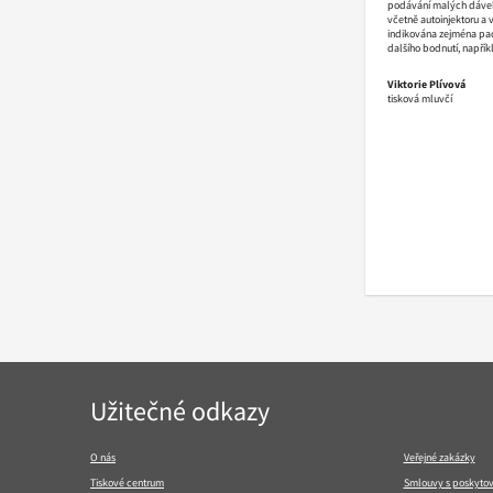
podávání malých dávek 
včetně autoinjektoru a 
indikována zejména pac
dalšího bodnutí, napříkl
Viktorie Plívová
tisková mluvčí
Navigace
Užitečné odkazy
v
patičce
O nás
Veřejné zakázky
Tiskové centrum
Smlouvy s poskytov