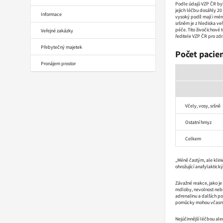
Podle údajů VZP ČR byl
jejich léčbu dosáhly 20
Informace
vysoký podíl mají i mé
sršněm je z hlediska ve
péče. Tito živočichové 
Veřejné zakázky
ředitele VZP ČR pro zdr
Přebytečný majetek
Počet pacie
Pronájem prostor
Včely, vosy, sršně
Ostatní hmyz
Celkem
„Méně častým, ale klini
ohrožující anafylaktick
Závažné reakce, jako j
mdloby, nevolnost nebo
adrenalinu a dalších po
pomůcky mohou včasným
Nejúčinnější léčbou al