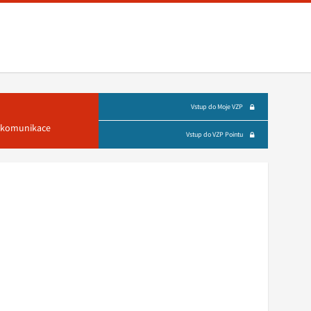
Vstup do Moje VZP
á komunikace
Vstup do VZP Pointu