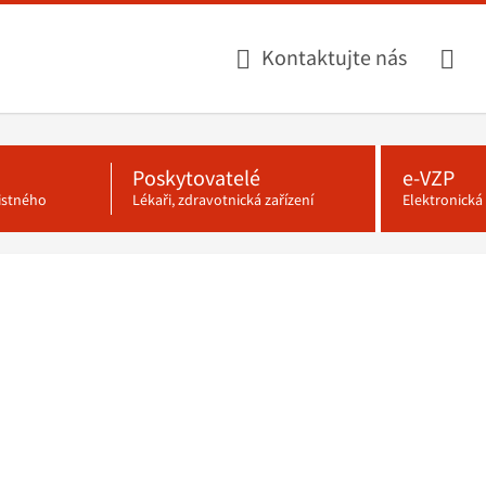
Kontaktujte nás
Poskytovatelé
e-VZP
jistného
Lékaři, zdravotnická zařízení
Elektronick