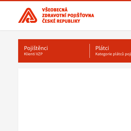
Všeobecná
zdravotní
pojišťovna
ČR,
Hlavní
menu
hlavní
stránka
Pojištěnci
Plátci
Klienti VZP
Kategorie plátců po
Drobečková
navigace