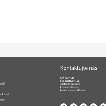
Kontaktujte nás
IČO: 41197518
Kód pojišťovny: 111
ateli
Telefon:
952 222 222
E-mail:
info@vzp.cz
Datová schránka: i48ae3q
ích údajů
nosti
Facebook
LinkedIn
YouTube
Instagram
T