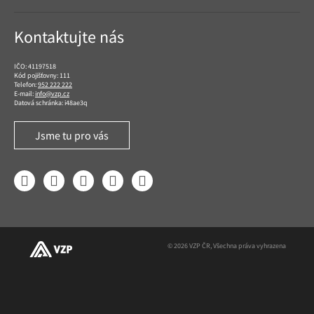
Kontaktujte nás
IČO: 41197518
Kód pojišťovny: 111
Telefon:
952 222 222
E-mail:
info@vzp.cz
Datová schránka: i48ae3q
Jsme tu pro vás
Facebook
LinkedIn
YouTube
Instagram
Twitter
© 2026 VZP ČR, Všechna práva vyhrazena