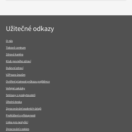
Navigace
Užitečné odkazy
v
patičce
O nás
Tiskové centrum
Zdravá kariéra
Klub pevného zdraví
Duševní zdraví
VZPoura úrazům
Ověření platnosti průkazu pojištěnce
Veřejné zakázky
Smlouvy s poskytovateli
Úřední deska
Zpracovávání osobních údajů
Prohlášení o přístupnosti
Linka pro neslyšící
Zpracování cookies