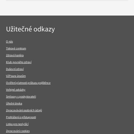
Navigace
Užitečné odkazy
v
patičce
O nás
Tiskové centrum
Zdravá kariéra
Klub pevného zdraví
Duševní zdraví
VZPoura úrazům
Ověření platnosti průkazu pojištěnce
Veřejné zakázky
Smlouvy s poskytovateli
Úřední deska
Zpracovávání osobních údajů
Prohlášení o přístupnosti
Linka pro neslyšící
Zpracování cookies