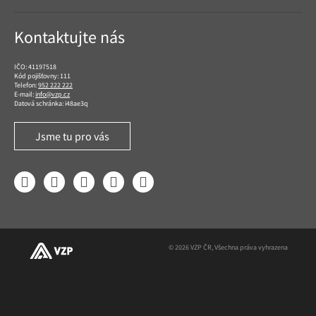
Kontaktujte nás
IČO: 41197518
Kód pojišťovny: 111
Telefon:
952 222 222
E-mail:
info@vzp.cz
Datová schránka: i48ae3q
Jsme tu pro vás
Facebook
LinkedIn
YouTube
Instagram
Twitter
© 2026 VZP ČR, Všechna práva vyhrazena