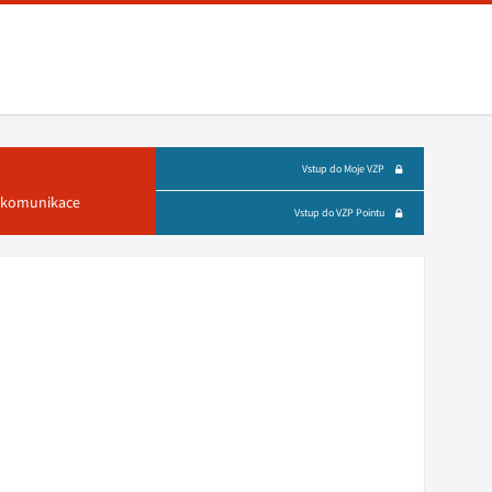
Vstup do Moje VZP
á komunikace
Vstup do VZP Pointu