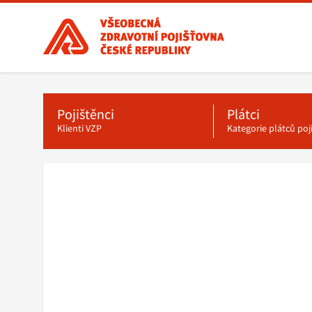
Všeobecná
zdravotní
pojišťovna
ČR,
Hlavní
menu
hlavní
stránka
Pojištěnci
Plátci
Klienti VZP
Kategorie plátců po
Drobečková
navigace