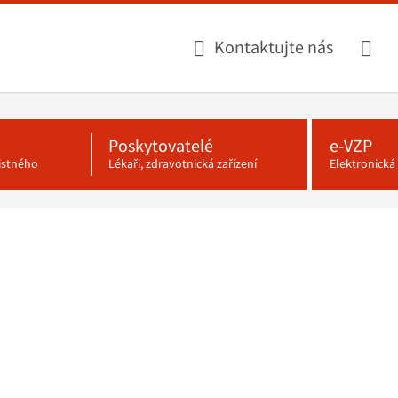
Kontaktujte nás
Poskytovatelé
e-VZP
jistného
Lékaři, zdravotnická zařízení
Elektronick