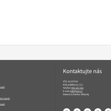
Kontaktujte nás
IČO: 41197518
Kód pojišťovny: 111
ateli
Telefon:
952 222 222
E-mail:
info@vzp.cz
Datová schránka: i48ae3q
ích údajů
nosti
Facebook
LinkedIn
YouTube
Instagram
T