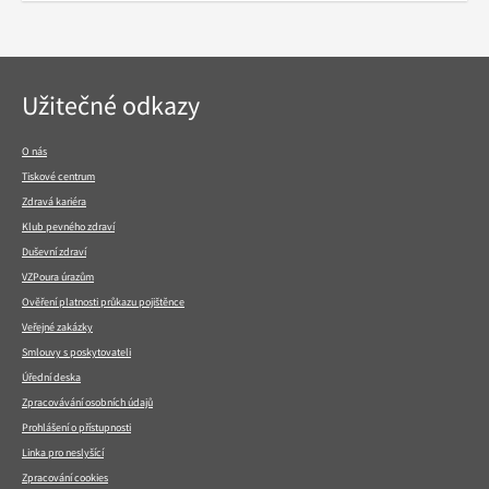
Navigace
Užitečné odkazy
v
patičce
O nás
Tiskové centrum
Zdravá kariéra
Klub pevného zdraví
Duševní zdraví
VZPoura úrazům
Ověření platnosti průkazu pojištěnce
Veřejné zakázky
Smlouvy s poskytovateli
Úřední deska
Zpracovávání osobních údajů
Prohlášení o přístupnosti
Linka pro neslyšící
Zpracování cookies