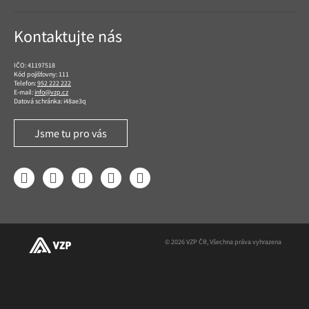
Kontaktujte nás
IČO: 41197518
Kód pojišťovny: 111
Telefon:
952 222 222
E-mail:
info@vzp.cz
Datová schránka: i48ae3q
Jsme tu pro vás
Facebook
LinkedIn
YouTube
Instagram
Twitter
© 2026 VZP ČR, Všechna práva vyhrazena