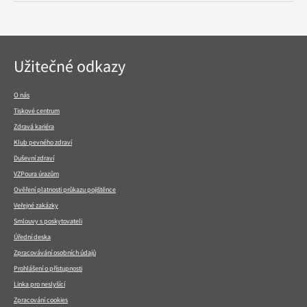
Navigace
Užitečné odkazy
v
patičce
O nás
Tiskové centrum
Zdravá kariéra
Klub pevného zdraví
Duševní zdraví
VZPoura úrazům
Ověření platnosti průkazu pojištěnce
Veřejné zakázky
Smlouvy s poskytovateli
Úřední deska
Zpracovávání osobních údajů
Prohlášení o přístupnosti
Linka pro neslyšící
Zpracování cookies