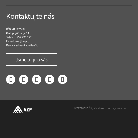
Kontaktujte nás
IČO: 41197518
Kód pojišťovny: 111
Telefon:
952 222 222
E-mail:
info@vzp.cz
Datová schránka: i48ae3q
Jsme tu pro vás
Facebook
LinkedIn
YouTube
Instagram
Twitter
© 2026 VZP ČR, Všechna práva vyhrazena