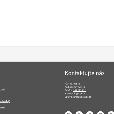
Kontaktujte nás
IČO: 41197518
Kód pojišťovny: 111
ateli
Telefon:
952 222 222
E-mail:
info@vzp.cz
Datová schránka: i48ae3q
ích údajů
nosti
Facebook
LinkedIn
YouTube
Instagram
T