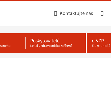
Kontaktujte nás
Poskytovatelé
e-VZP
jistného
Lékaři, zdravotnická zařízení
Elektronick