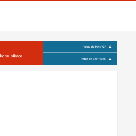
Vstup do Moje VZP
á komunikace
Vstup do VZP Pointu