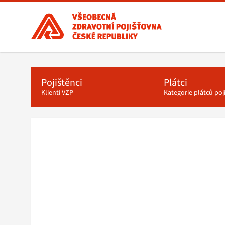
Všeobecná
zdravotní
pojišťovna
ČR,
Hlavní
menu
hlavní
stránka
Pojištěnci
Plátci
Klienti VZP
Kategorie plátců po
Drobečková
navigace