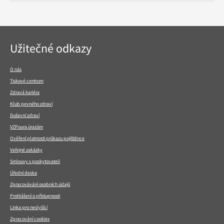
Navigace
Užitečné odkazy
v
patičce
O nás
Tiskové centrum
Zdravá kariéra
Klub pevného zdraví
Duševní zdraví
VZPoura úrazům
Ověření platnosti průkazu pojištěnce
Veřejné zakázky
Smlouvy s poskytovateli
Úřední deska
Zpracovávání osobních údajů
Prohlášení o přístupnosti
Linka pro neslyšící
Zpracování cookies