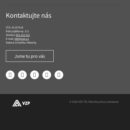
Kontaktujte nás
IČO: 41197518
Kód pojišťovny: 111
Telefon:
952 222 222
E-mail:
info@vzp.cz
Datová schránka: i48ae3q
Jsme tu pro vás
Facebook
LinkedIn
YouTube
Instagram
Twitter
© 2026 VZP ČR, Všechna práva vyhrazena