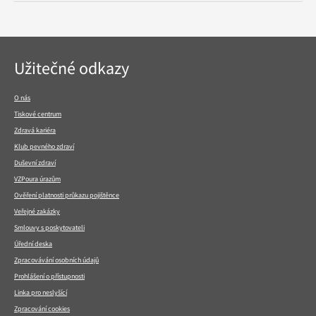
Navigace
Užitečné odkazy
v
patičce
O nás
Tiskové centrum
Zdravá kariéra
Klub pevného zdraví
Duševní zdraví
VZPoura úrazům
Ověření platnosti průkazu pojištěnce
Veřejné zakázky
Smlouvy s poskytovateli
Úřední deska
Zpracovávání osobních údajů
Prohlášení o přístupnosti
Linka pro neslyšící
Zpracování cookies