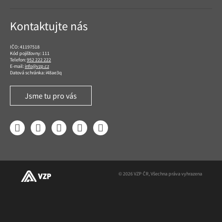
Kontaktujte nás
IČO: 41197518
Kód pojišťovny: 111
Telefon:
952 222 222
E-mail:
info@vzp.cz
Datová schránka: i48ae3q
Jsme tu pro vás
Facebook
LinkedIn
YouTube
Instagram
Twitter
© 2026 VZP ČR, Všechna práva vyhrazena