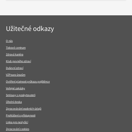
Navigace
Užitečné odkazy
v
patičce
O nás
Tiskové centrum
Zdravá kariéra
Klub pevného zdraví
Duševní zdraví
VZPoura úrazům
Ověření platnosti průkazu pojištěnce
Veřejné zakázky
Smlouvy s poskytovateli
Úřední deska
Zpracovávání osobních údajů
Prohlášení o přístupnosti
Linka pro neslyšící
Zpracování cookies