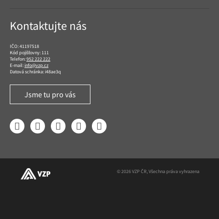
Kontaktujte nás
IČO: 41197518
Kód pojišťovny: 111
Telefon:
952 222 222
E-mail:
info@vzp.cz
Datová schránka: i48ae3q
Jsme tu pro vás
Facebook
LinkedIn
YouTube
Instagram
Twitter
© 2026 VZP ČR, Všechna práva vyhrazena