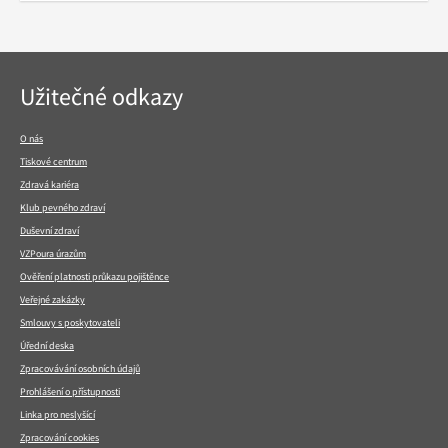
Navigace
Užitečné odkazy
v
patičce
O nás
Tiskové centrum
Zdravá kariéra
Klub pevného zdraví
Duševní zdraví
VZPoura úrazům
Ověření platnosti průkazu pojištěnce
Veřejné zakázky
Smlouvy s poskytovateli
Úřední deska
Zpracovávání osobních údajů
Prohlášení o přístupnosti
Linka pro neslyšící
Zpracování cookies