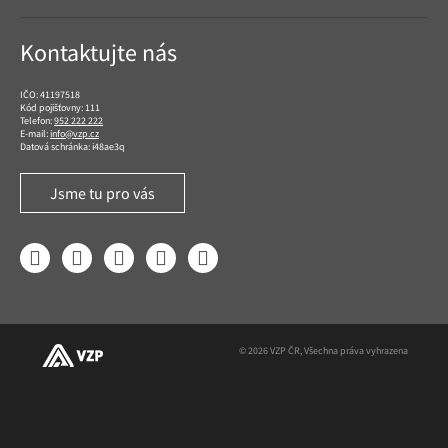
Kontaktujte nás
IČO: 41197518
Kód pojišťovny: 111
Telefon:
952 222 222
E-mail:
info@vzp.cz
Datová schránka: i48ae3q
Jsme tu pro vás
Facebook
LinkedIn
YouTube
Instagram
Twitter
© 2026 VZP ČR, Všechna práva vyhrazena