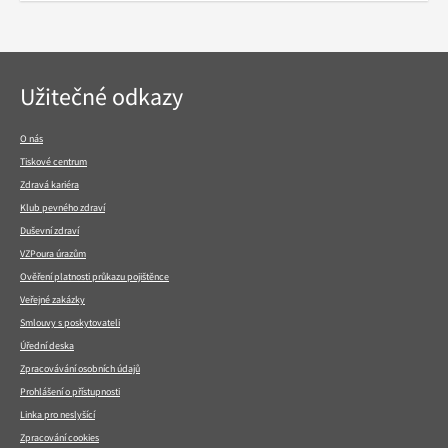
Navigace
Užitečné odkazy
v
patičce
O nás
Tiskové centrum
Zdravá kariéra
Klub pevného zdraví
Duševní zdraví
VZPoura úrazům
Ověření platnosti průkazu pojištěnce
Veřejné zakázky
Smlouvy s poskytovateli
Úřední deska
Zpracovávání osobních údajů
Prohlášení o přístupnosti
Linka pro neslyšící
Zpracování cookies