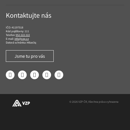
Kontaktujte nás
IČO: 41197518
Kód pojišťovny: 111
Telefon:
952 222 222
E-mail:
info@vzp.cz
Datová schránka: i48ae3q
Jsme tu pro vás
Facebook
LinkedIn
YouTube
Instagram
Twitter
© 2026 VZP ČR, Všechna práva vyhrazena