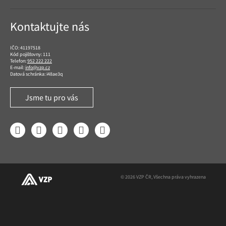
Kontaktujte nás
IČO: 41197518
Kód pojišťovny: 111
Telefon:
952 222 222
E-mail:
info@vzp.cz
Datová schránka: i48ae3q
Jsme tu pro vás
Facebook
LinkedIn
YouTube
Instagram
Twitter
© 2026 VZP ČR, Všechna práva vyhrazena