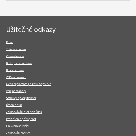
Navigace
Užitečné odkazy
v
patičce
O nás
Tiskové centrum
Zdravá kariéra
Klub pevného zdraví
Duševní zdraví
VZPoura úrazům
Ověření platnosti průkazu pojištěnce
Veřejné zakázky
Smlouvy s poskytovateli
Úřední deska
Zpracovávání osobních údajů
Prohlášení o přístupnosti
Linka pro neslyšící
Zpracování cookies