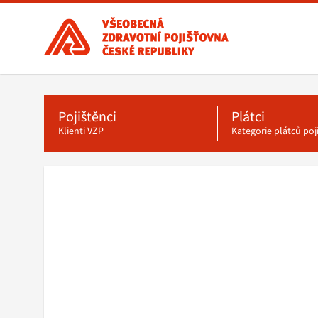
Všeobecná
zdravotní
pojišťovna
ČR,
Hlavní
menu
hlavní
stránka
Pojištěnci
Plátci
Klienti VZP
Kategorie plátců po
Drobečková
navigace