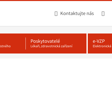
Kontaktujte nás
Poskytovatelé
e-VZP
jistného
Lékaři, zdravotnická zařízení
Elektronick