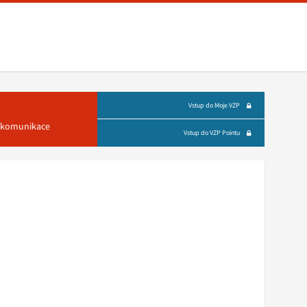
Vstup do Moje VZP
á komunikace
Vstup do VZP Pointu