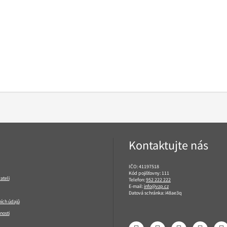
Kontaktujte nás
IČO: 41197518
Kód pojišťovny: 111
ateli
Telefon:
952 222 222
E-mail:
info@vzp.cz
Datová schránka: i48ae3q
ích údajů
nosti
Facebook
LinkedIn
YouTube
Instagram
T