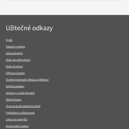
Navigace
Užitečné odkazy
v
patičce
O nás
Tiskové centrum
Zdravá kariéra
Klub pevného zdraví
Duševní zdraví
VZPoura úrazům
Ověření platnosti průkazu pojištěnce
Veřejné zakázky
Smlouvy s poskytovateli
Úřední deska
Zpracovávání osobních údajů
Prohlášení o přístupnosti
Linka pro neslyšící
Zpracování cookies