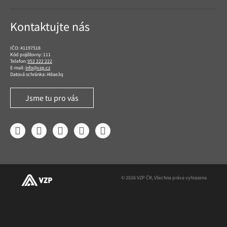
Kontaktujte nás
IČO: 41197518
Kód pojišťovny: 111
Telefon:
952 222 222
E-mail:
info@vzp.cz
Datová schránka: i48ae3q
Jsme tu pro vás
Facebook
LinkedIn
YouTube
Instagram
Twitter
© 2026 VZP ČR, Všechna práva vyhrazena