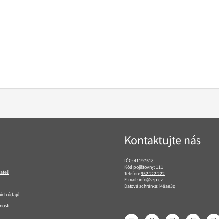
Kontaktujte nás
IČO: 41197518
Kód pojišťovny: 111
ateli
Telefon:
952 222 222
E-mail:
info@vzp.cz
Datová schránka: i48ae3q
ích údajů
nosti
Facebook
LinkedIn
YouTube
Instagram
T