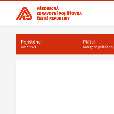
Všeobecná
zdravotní
pojišťovna
ČR,
Hlavní
menu
hlavní
stránka
Pojištěnci
Plátci
Klienti VZP
Kategorie plátců po
Drobečková
navigace