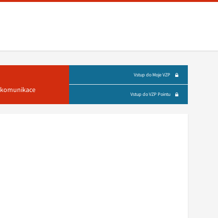
Vstup do Moje VZP
á komunikace
Vstup do VZP Pointu