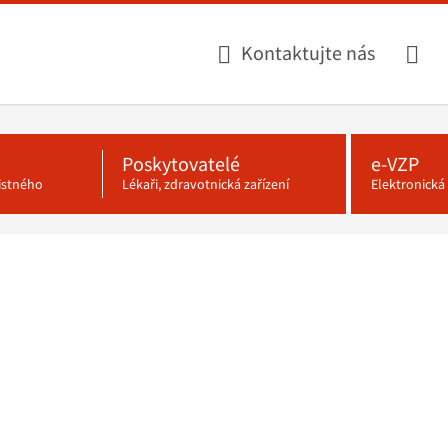
Kontaktujte nás
Poskytovatelé
e-VZP
jistného
Lékaři, zdravotnická zařízení
Elektronick