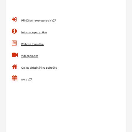
Rychlé
Přihlášení novorozence k VZP
odkazy
Informace pro plátce
Webové formuláře
Videoporadna
Online objednání na pobočku
Akce VZP