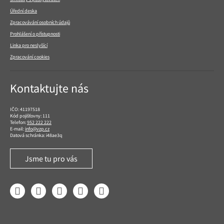
Úřední deska
Zpracovávání osobních údajů
Prohlášení o přístupnosti
Linka pro neslyšící
Zpracování cookies
Kontaktujte nás
IČO: 41197518
Kód pojišťovny: 111
Telefon:
952 222 222
E-mail:
info@vzp.cz
Datová schránka: i48ae3q
Jsme tu pro vás
Facebook
LinkedIn
YouTube
Instagram
Twitter